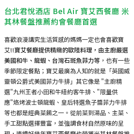
台北君悅酒店 Bel Air 寶艾西餐廳 米
其林餐盤推薦約會餐廳首選
喜歡浪漫講究生活質感的媽媽一定也會喜歡寶
艾!!
寶艾餐廳提供精緻的歐陸料理，由主廚嚴選
美國和牛、龍蝦、台灣石斑魚菲力等
，也有一些
季節限定餐點；寶艾最廣為人知的就是「英國威
靈頓公爵式美國菲力牛排」其它像是 "主廚精
選"九州王者小田和牛紐約客牛排、"限量供
應"烙烤波士頓龍蝦、皇后特選魚子醬菲力牛排
等也都是經典菜餚之一。從前菜到湯品、主菜、
手工甜點選擇豐富，並強調食材自然原味的呈
現，連續好幾年寶艾西餐廳也榮獲米其林餐盤推