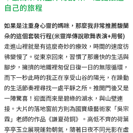
自己的旅程
如果是注重身心靈的媽咪，那麼我非常推薦馥蘭
朵的這個套裝行程(米靈岸傳說歌舞表演+用餐)
走進山裡就是有這麼奇妙的療效，時間的速度彷
彿變慢了。從東京回來，習慣了那邊快的生活與
腳步，擁擠的地鐵裡匆促日復一日的無限循環，
而下一秒此時的我正在享受山谷的陽光，在躁動
的生活節奏裡尋找一處平靜之所。推開門後又是
一陣驚喜！迎面而來是碧綠的湖水，與山壁連
接。大片的落地窗前方則為國寶級藝術家「吳宗
霖」老師的作品《謙夏荷銅》。高低不齊的荷葉
亭亭玉立展現蓬勃朝氣，隨著日夜不同光影在虛