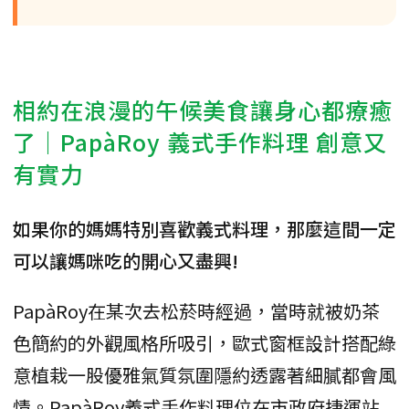
相約在浪漫的午候美食讓身心都療癒
了｜PapàRoy 義式手作料理 創意又
有實力
如果你的媽媽特別喜歡義式料理，那麼這間一定
可以讓媽咪吃的開心又盡興!
PapàRoy在某次去松菸時經過，當時就被奶茶
色簡約的外觀風格所吸引，歐式窗框設計搭配綠
意植栽一股優雅氣質氛圍隱約透露著細膩都會風
情。PapàRoy義式手作料理位在市政府捷運站