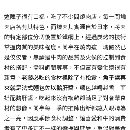
這陣子很有口福，吃了不少間燒肉店，每一間燒
肉店各有其特色，而燒肉其實源自於日本，將肉
的特定部位分切後置於鐵網上，經過炭烤的技術
掌握肉質的美味程度。蘭亭在燒肉這一塊儼然已
是佼佼者，無論是牛肉的品質及火侯的控制到食
材的搭配、醬料調製等等，不但富有變化還很有
新意。
老饕必吃的食材裡除了有松露、魚子醬再
來就是法式麵包佐以鵝肝醬
，麵包越嚼越香上面
搭配鵝肝醬，吃起來沒有複雜卻滿足了對奢華食
材的想像。蘭亭每一季的推陳出新都讓人眼睛為
之一亮，因應季節食材調整，讓喜愛和牛的消費
者有了更多更不一樣的選擇與感受，重溫對美食