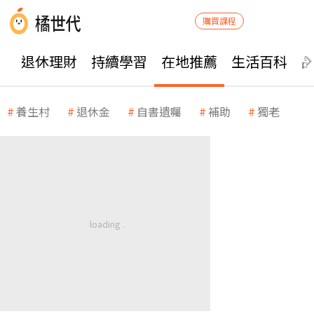
購買課程
退休理財
持續學習
在地推薦
生活百科
養生村
退休金
自書遺囑
補助
獨老