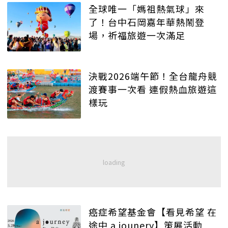
全球唯一「媽祖熱氣球」來
了！台中石岡嘉年華熱鬧登
場，祈福旅遊一次滿足
決戰2026端午節！全台龍舟競
渡賽事一次看 連假熱血旅遊這
樣玩
癌症希望基金會【看見希望 在
途中 a jounery】策展活動