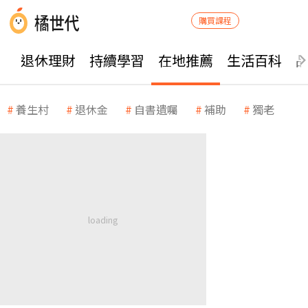
購買課程
退休理財
持續學習
在地推薦
生活百科
養生村
退休金
自書遺囑
補助
獨老