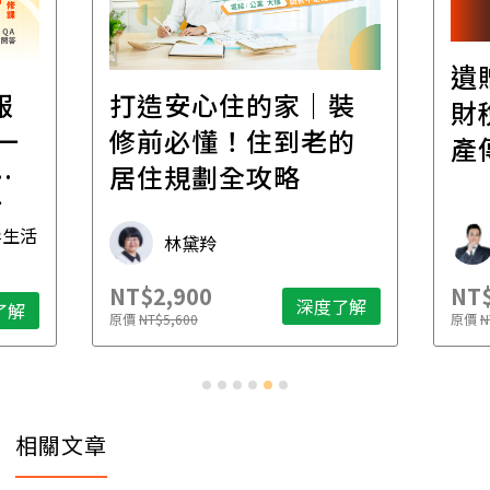
遺
報
打造安心住的家｜裝
財
一
修前必懂！住到老的
產
一
居住規劃全攻略
先
毒生活
林黛羚
NT$2,900
NT$
深度了解
了解
原價
NT$5,600
原價
N
相關文章