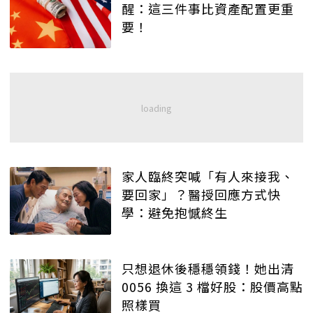
醒：這三件事比資產配置更重
要！
家人臨終突喊「有人來接我、
要回家」？醫授回應方式快
學：避免抱憾終生
只想退休後穩穩領錢！她出清
0056 換這 3 檔好股：股價高點
照樣買