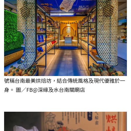
號稱台南最美烘焙坊，結合傳統風格及現代優雅於一
身。 圖／FB@深緣及水台南關廟店