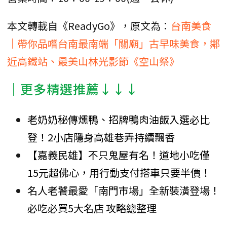
本文轉載自《ReadyGo》，原文為：
台南美食
｜帶你品嚐台南最南端「關廟」古早味美食，鄰
近高鐵站、最美山林光影節《空山祭》
│更多精選推薦↓↓↓
老奶奶秘傳燻鴨、招牌鴨肉油飯入選必比
登！2小店隱身高雄巷弄持續飄香
【嘉義民雄】不只鬼屋有名！道地小吃僅
15元超佛心，用行動支付搭車只要半價！
名人老饕最愛「南門市場」全新裝潢登場！
必吃必買5大名店 攻略總整理