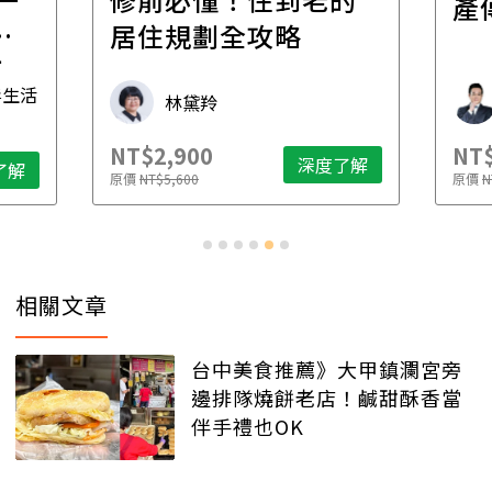
產
一
居住規劃全攻略
先
毒生活
林黛羚
NT$2,900
NT$
深度了解
了解
原價
NT$5,600
原價
N
相關文章
台中美食推薦》大甲鎮瀾宮旁
邊排隊燒餅老店！鹹甜酥香當
伴手禮也OK