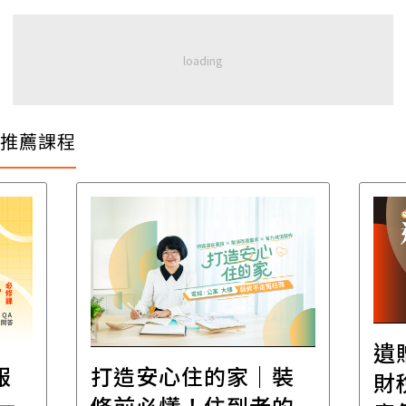
推薦課程
遺
報
打造安心住的家｜裝
財
一
修前必懂！住到老的