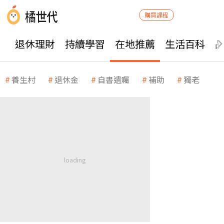
購買課程
退休理財
持續學習
在地推薦
生活百科
養生村
退休金
自書遺囑
補助
獨老