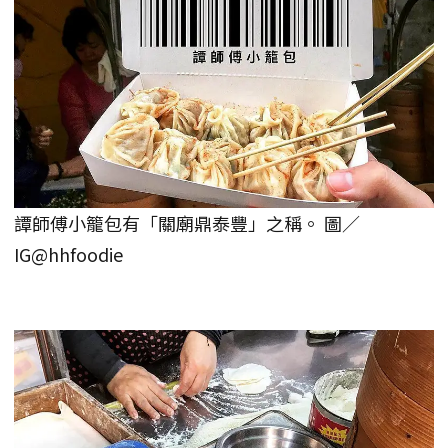
譚師傅小籠包有「關廟鼎泰豐」之稱。 圖／
IG@hhfoodie