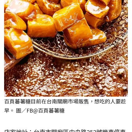
百頁蕃薯糖目前在台南關廟市場販售，想吃的人要趁
早。 圖／FB@百頁蕃薯糖
店家地址：台南市關廟區中央路252號機車停車