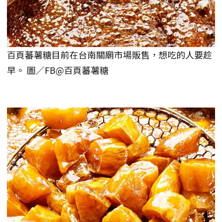
百頁蕃薯糖目前在台南關廟市場販售，想吃的人要趁
早。 圖／FB@百頁蕃薯糖