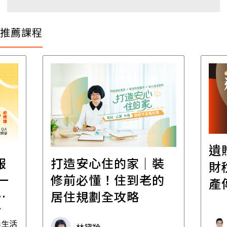
推薦課程
遺
報
打造安心住的家｜裝
財
一
修前必懂！住到老的
產
一
居住規劃全攻略
先
毒生活