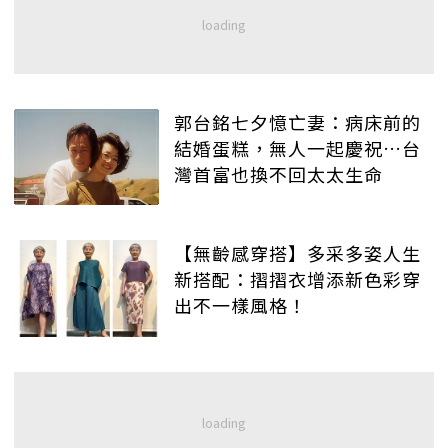
郭台銘七夕憶亡妻：病床前的
結婚蛋糕，無人一起慶祝…台
灣首富也換不回太太生命
【無齡感穿搭】多采多姿人生
新搭配：摺摺衣增添新色彩穿
出不一樣風格！