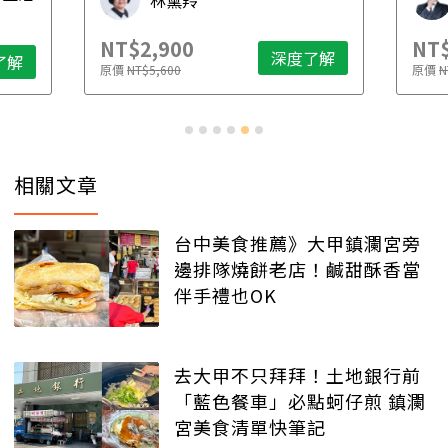
林黛羚
NT$2,900
NT$
深度了解
了解
原價
NT$5,600
原價
N
相關文章
台中美食推薦》大甲鎮瀾宮旁
邊排隊燒餅老店！鹹甜酥香當
伴手禮也OK
去大甲不只拜拜！土地銀行前
「藍色餐車」必點蚵仔煎 鎮瀾
宮美食清單快筆記