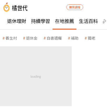
購買課程
退休理財
持續學習
在地推薦
生活百科
養生村
退休金
自書遺囑
補助
獨老