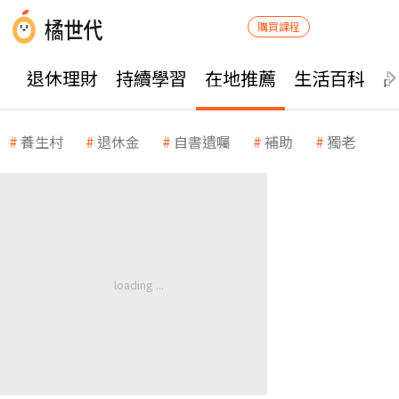
購買課程
退休理財
持續學習
在地推薦
生活百科
養生村
退休金
自書遺囑
補助
獨老