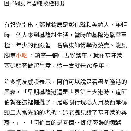
圖／網友 蔡碧純 授權刊出
有報導指出，鄭軾欽原是彰化縣和美鎮人，年輕
時一個人來到基隆討生活，當時的基隆港繁華至
極，年少的他跟著一名廣東師傅學做燒賣、龍鳳
腿等
小吃
，騎著一輛中古腳踏車，就在基隆港
西碼頭旁做起生意，這一賣就是70多年。
許多網友感嘆表示，
阿伯可以說是看盡基隆港的
興衰
，「早期基隆港還是世界第七大港時，這阿
伯就在這裡擺攤了，是報關行現場人員及西岸碼
頭工人常光顧的老攤，這老攤見證了基隆港的興
衰。」、「阿伯賣的是回憶~~即使旁邊的鐵路