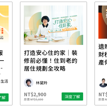
遺
報
打造安心住的家｜裝
財
一
修前必懂！住到老的
產
一
居住規劃全攻略
先
毒生活
林黛羚
NT$2,900
NT$
深度了解
了解
原價
NT$5,600
原價
N