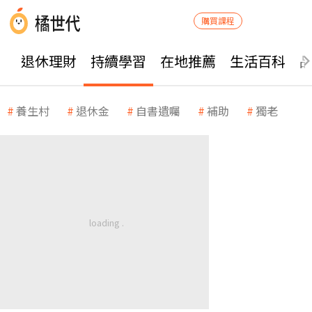
購買課程
退休理財
持續學習
在地推薦
生活百科
養生村
退休金
自書遺囑
補助
獨老