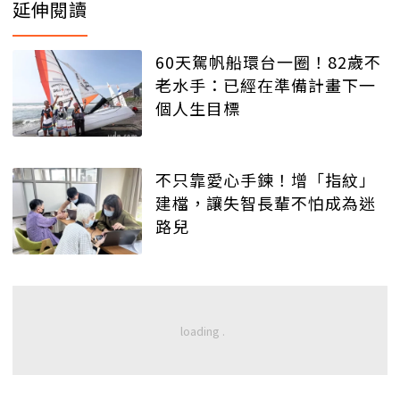
延伸閱讀
60天駕帆船環台一圈！82歲不
老水手：已經在準備計畫下一
個人生目標
不只靠愛心手鍊！增「指紋」
建檔，讓失智長輩不怕成為迷
路兒