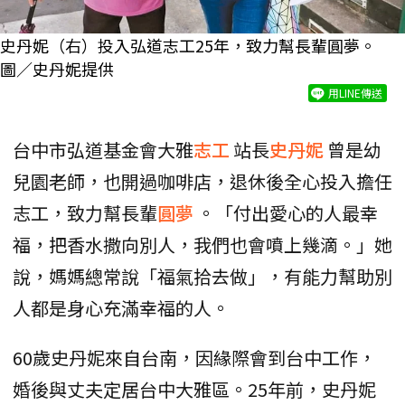
史丹妮（右）投入弘道志工25年，致力幫長輩圓夢。
圖／史丹妮提供
用LINE傳送
台中市弘道基金會大雅
志工
站長
史丹妮
曾是幼
兒園老師，也開過咖啡店，退休後全心投入擔任
志工，致力幫長輩
圓夢
。「付出愛心的人最幸
福，把香水撒向別人，我們也會噴上幾滴。」她
說，媽媽總常說「福氣拾去做」，有能力幫助別
人都是身心充滿幸福的人。
60歲史丹妮來自台南，因緣際會到台中工作，
婚後與丈夫定居台中大雅區。25年前，史丹妮