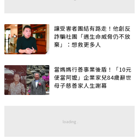
讓受害者團結有路走！他創反
詐騙社團「遇生命威脅仍不放
棄」：想救更多人
當媽媽行善事業後盾！「10元
便當阿嬤」企業家兒84歲辭世
母子慈善家人生謝幕