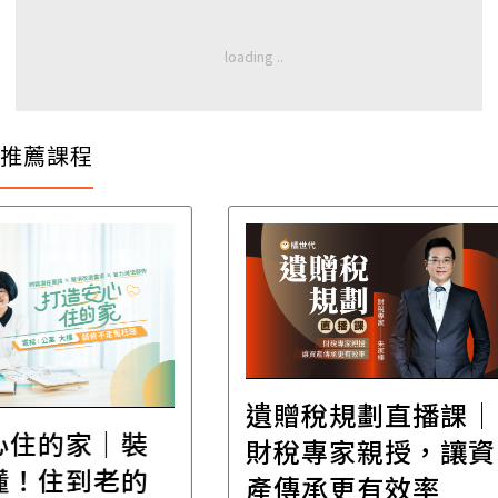
推薦課程
遺贈稅規劃直播課│
裝
百
財稅專家親授，讓資
的
經
產傳承更有效率