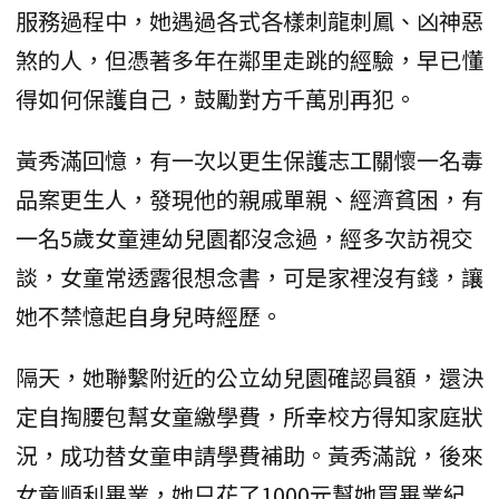
服務過程中，她遇過各式各樣刺龍刺鳳、凶神惡
煞的人，但憑著多年在鄰里走跳的經驗，早已懂
得如何保護自己，鼓勵對方千萬別再犯。
黃秀滿回憶，有一次以更生保護志工關懷一名毒
品案更生人，發現他的親戚單親、經濟貧困，有
一名5歲女童連幼兒園都沒念過，經多次訪視交
談，女童常透露很想念書，可是家裡沒有錢，讓
她不禁憶起自身兒時經歷。
隔天，她聯繫附近的公立幼兒園確認員額，還決
定自掏腰包幫女童繳學費，所幸校方得知家庭狀
況，成功替女童申請學費補助。黃秀滿說，後來
女童順利畢業，她只花了1000元幫她買畢業紀