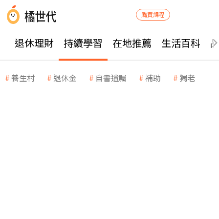
購買課程
退休理財
持續學習
在地推薦
生活百科
養生村
退休金
自書遺囑
補助
獨老