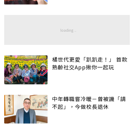
橘世代更愛「趴趴走！」 首款
熟齡社交App揪你一起玩
中年轉職嘗冷暖－曾被譏「請
不起」，今做校長退休