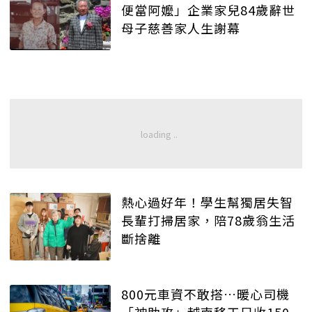
便當阿嬤」企業家兒84歲辭世
母子慈善家人生謝幕
熱心過好年！學生幫獨居失智
長輩打掃居家，陪78歲翁生活
斷捨離
800元車資不敢搭…暖心司機
「神助攻」越南移工只收150