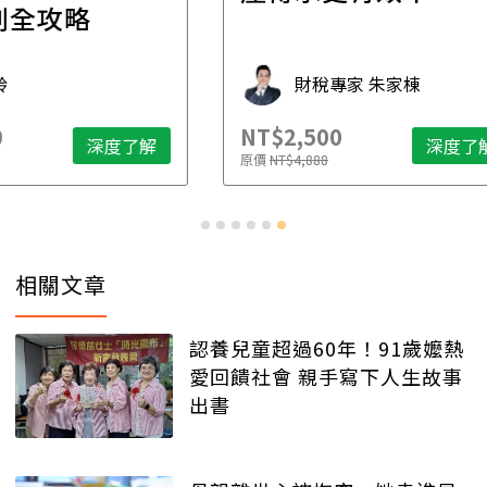
年
財稅專家 朱家棟
NT$2,500
NT$
了解
深度了解
原價
NT$4,888
原價
N
相關文章
認養兒童超過60年！91歲嬤熱
愛回饋社會 親手寫下人生故事
出書