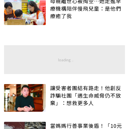
母親離世心被掏空…她走進早
療機構陪伴慢飛兒童：是他們
療癒了我
讓受害者團結有路走！他創反
詐騙社團「遇生命威脅仍不放
棄」：想救更多人
當媽媽行善事業後盾！「10元