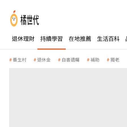
退休理財
持續學習
在地推薦
生活百科
養生村
退休金
自書遺囑
補助
獨老