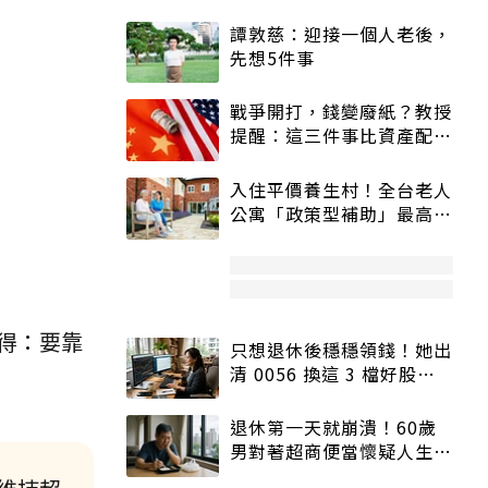
譚敦慈：迎接一個人老後，
先想5件事
戰爭開打，錢變廢紙？教授
提醒：這三件事比資產配置
更重要！
入住平價養生村！全台老人
公寓「政策型補助」最高打
5折
得：要靠
只想退休後穩穩領錢！她出
清 0056 換這 3 檔好股：
股價高點照樣買
退休第一天就崩潰！60歲
男對著超商便當懷疑人生
「一切好安靜」