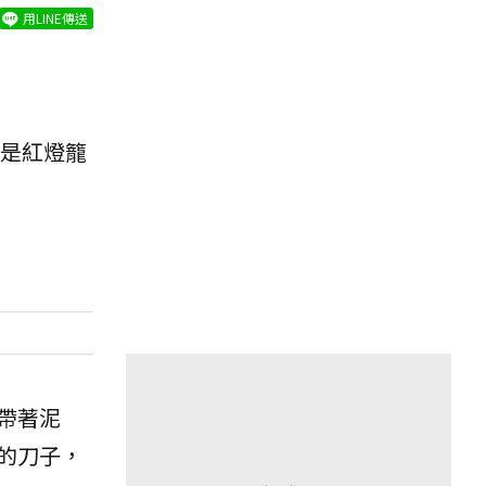
用LINE傳送
是紅燈籠
帶著泥
的刀子，