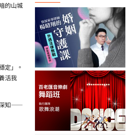
暗的山城
穩定」。
養活我
深知——