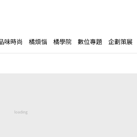
品味時尚
橘煩惱
橘學院
數位專題
企劃策展