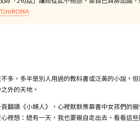
牧師「2句話」讓她從此不抱怨，靠自己買房出國，
cc/OmROMA
並不多，多半是別人用過的教科書或泛黃的小說。但
份之外的天地。
一頁翻讀《小婦人》，心裡默默羨慕書中女孩們的親
在心裡想：總有一天，我也要親自走出去，看看這些