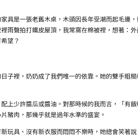
的家具是一張老舊木桌，木頭因長年受潮而起毛邊，
夜裡雨聲拍打鐵皮屋頂，我常窩在棉被裡，想著：外
有希望？
的日子裡，奶奶成了我們唯一的依靠。她的雙手粗糙
，配上少許醬瓜或醬油。對那時候的我而言，「有飯
小片豬肉，那幾乎就是過年水準的盛宴。
有新玩具、沒有新衣服而悶悶不樂時，她總會笑著說