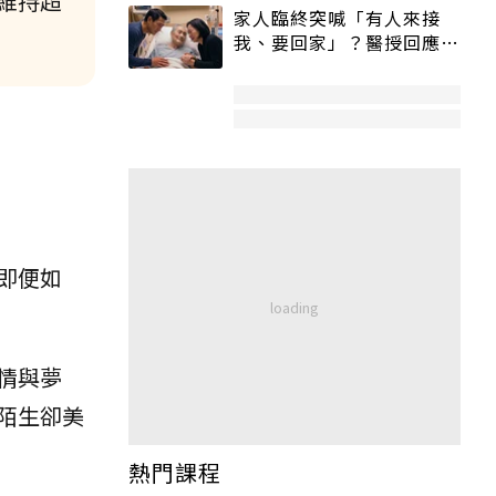
維持超
家人臨終突喊「有人來接
我、要回家」？醫授回應方
式快學：避免抱憾終生
即便如
情與夢
陌生卻美
熱門課程