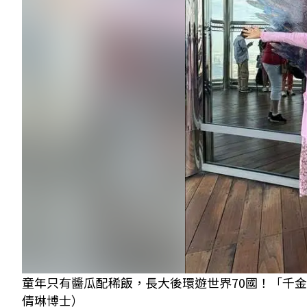
童年只有醬瓜配稀飯，長大後環遊世界70國！「千金難買
倩琳博士）