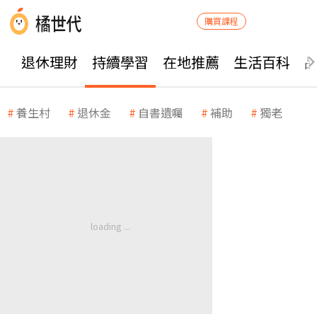
購買課程
退休理財
持續學習
在地推薦
生活百科
養生村
退休金
自書遺囑
補助
獨老