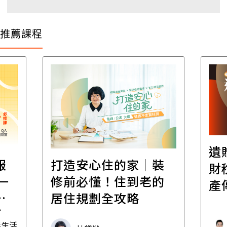
推薦課程
遺
報
打造安心住的家｜裝
財
一
修前必懂！住到老的
產
一
居住規劃全攻略
先
毒生活