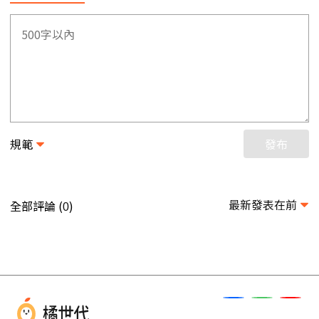
規範
發布
最新發表在前
全部評論 (
)
0