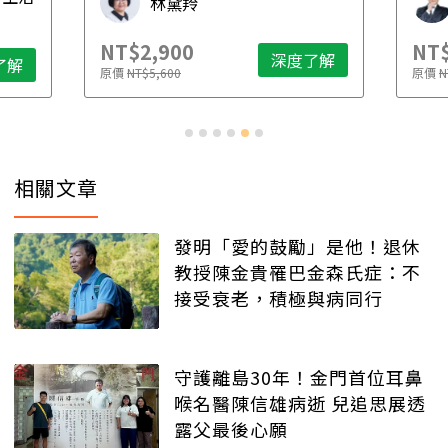
林黛羚
NT$2,900
NT$
深度了解
了解
原價
NT$5,600
原價
N
相關文章
發明「愛的鼓勵」是他！退休
教授陳金貴罹巴金森氏症：不
接受衰老，積極與病同行
守護離島30年！金門首位耳鼻
喉名醫陳信雄病逝 兒追思展透
露父最後心願