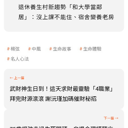
退休養生村新趨勢「和大學當鄰
居」：沒上課不能住、宿舍變養老房
楊弦
中風
生命故事
生命體驗
名人心法
武財神生日到！這天求財最靈驗「4職業」
拜完財源滾滾 謝沅瑾加碼催財秘招