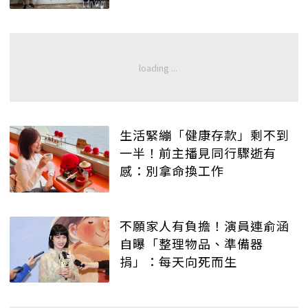
生活緊繃「健康存款」剩不到
一半！前主播見同行驟逝有
感：別拿命換工作
不願家人有負擔！演員連俞涵
自曝「整理物品、準備器
捐」：每天向死而生