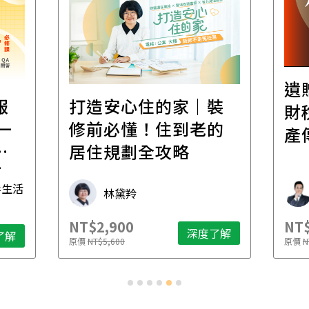
遺
報
打造安心住的家｜裝
財
一
修前必懂！住到老的
產
一
居住規劃全攻略
先
毒生活
林黛羚
NT$2,900
NT$
深度了解
了解
原價
NT$5,600
原價
N