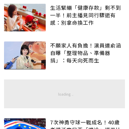
生活緊繃「健康存款」剩不到
一半！前主播見同行驟逝有
感：別拿命換工作
不願家人有負擔！演員連俞涵
自曝「整理物品、準備器
捐」：每天向死而生
7次神勇守球一戰成名！40歲