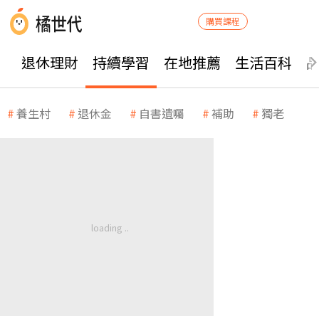
購買課程
退休理財
持續學習
在地推薦
生活百科
養生村
退休金
自書遺囑
補助
獨老