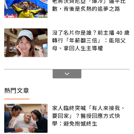
老將沃齊尼亞「爆冷」逼平比
數，背後是炙熱的追夢之路
沒了名片你是誰？前主播 40 歲
轉行「年薪翻三倍」：能陪父
母、拿回人生主導權
熱門文章
家人臨終突喊「有人來接我、
要回家」？醫授回應方式快
學：避免抱憾終生