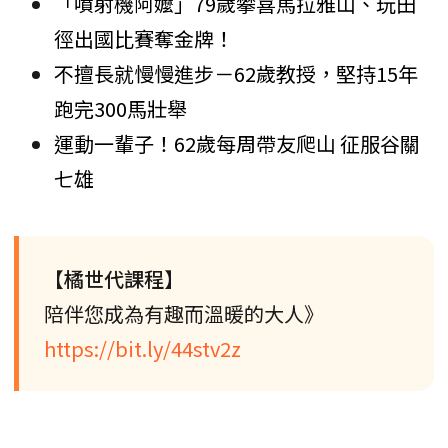
「噴射機阿嬤」79歲攀喜馬拉雅山、玩田
徑出國比賽奪金牌！
不擅長就慢慢進步－62歲教授，堅持15年
跑完300馬壯舉
運動一輩子！62歲每周帶友爬山 征服谷關
七雄
【橘世代課程】
陪伴您成為有趣而溫暖的大人》
https://bit.ly/44stv2z