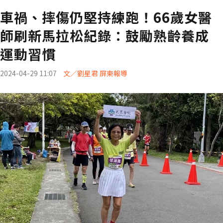
車禍、摔傷仍堅持練跑！66歲女醫
師刷新馬拉松紀錄：鼓勵熟齡養成
運動習慣
2024-04-29 11:07
文／劉星君 屏東報導