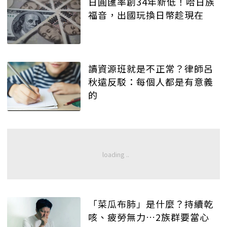
日圓匯率創34年新低！哈日族
福音，出國玩換日幣趁現在
讀資源班就是不正常？律師呂
秋遠反駁：每個人都是有意義
的
「菜瓜布肺」是什麼？持續乾
咳、疲勞無力…2族群要當心