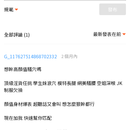
規範
發布
最新發表在前
全部評論 (
)
1
G_117627514868702332
2 個月內
想幹高顏值騷穴嗎
頂級淫貨任挑 學生妹浪穴 模特長腿 網美騷腰 空姐深喉 JK
制服欠操
顏值身材爆表 超聽話又會叫 想怎麼狠幹都行
現在加我 快速幫你匹配