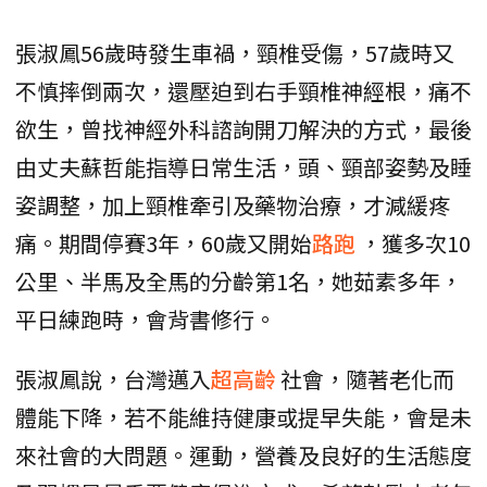
張淑鳳56歲時發生車禍，頸椎受傷，57歲時又
不慎摔倒兩次，還壓迫到右手頸椎神經根，痛不
欲生，曾找神經外科諮詢開刀解決的方式，最後
由丈夫蘇哲能指導日常生活，頭、頸部姿勢及睡
姿調整，加上頸椎牽引及藥物治療，才減緩疼
痛。期間停賽3年，60歲又開始
路跑
，獲多次10
公里、半馬及全馬的分齡第1名，她茹素多年，
平日練跑時，會背書修行。
張淑鳳說，台灣邁入
超高齡
社會，隨著老化而
體能下降，若不能維持健康或提早失能，會是未
來社會的大問題。運動，營養及良好的生活態度