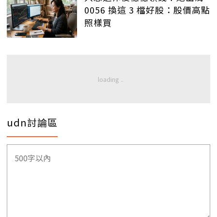
0056 換這 3 檔好股：股價高點
照樣買
udn討論區