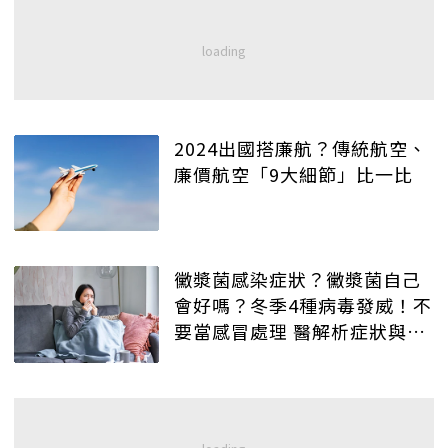
2024出國搭廉航？傳統航空、
廉價航空「9大細節」比一比
黴漿菌感染症狀？黴漿菌自己
會好嗎？冬季4種病毒發威！不
要當感冒處理 醫解析症狀與治
療法