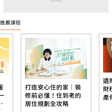
推薦課程
遺
報
打造安心住的家｜裝
財
一
修前必懂！住到老的
產
一
居住規劃全攻略
先