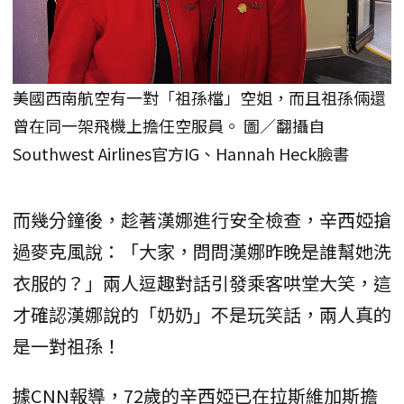
美國西南航空有一對「祖孫檔」空姐，而且祖孫倆還
曾在同一架飛機上擔任空服員。 圖／翻攝自
Southwest Airlines官方IG、Hannah Heck臉書
而幾分鐘後，趁著漢娜進行安全檢查，辛西婭搶
過麥克風說：「大家，問問漢娜昨晚是誰幫她洗
衣服的？」兩人逗趣對話引發乘客哄堂大笑，這
才確認漢娜說的「奶奶」不是玩笑話，兩人真的
是一對祖孫！
據CNN報導，72歲的辛西婭已在拉斯維加斯擔