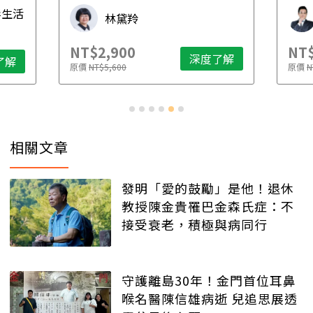
毒生活
林黛羚
NT$2,900
NT$
深度了解
了解
原價
NT$5,600
原價
N
相關文章
發明「愛的鼓勵」是他！退休
教授陳金貴罹巴金森氏症：不
接受衰老，積極與病同行
守護離島30年！金門首位耳鼻
喉名醫陳信雄病逝 兒追思展透