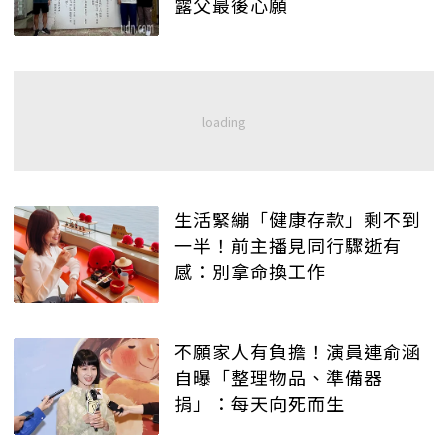
露父最後心願
生活緊繃「健康存款」剩不到
一半！前主播見同行驟逝有
感：別拿命換工作
不願家人有負擔！演員連俞涵
自曝「整理物品、準備器
捐」：每天向死而生