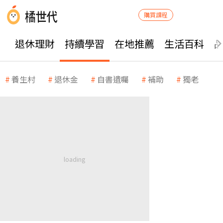
購買課程
退休理財
持續學習
在地推薦
生活百科
養生村
退休金
自書遺囑
補助
獨老