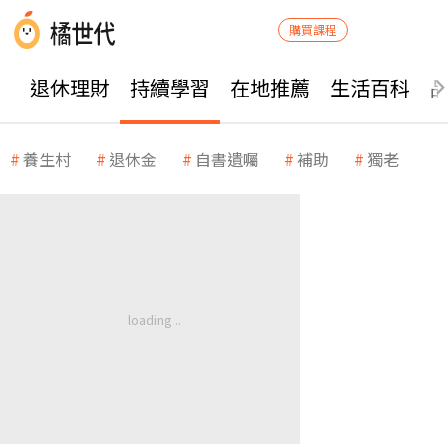
購買課程
退休理財
持續學習
在地推薦
生活百科
養生村
退休金
自書遺囑
補助
獨老