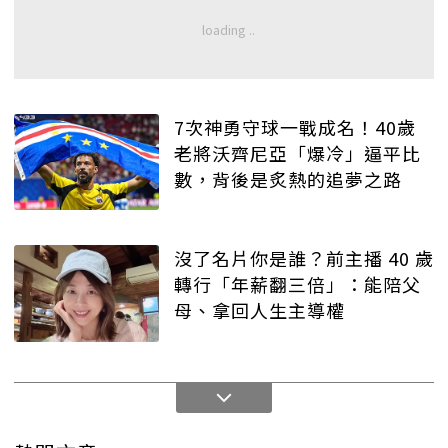
7次神勇守球一戰成名！40歲
老將沃齊尼亞「爆冷」逼平比
數，背後是炙熱的追夢之路
沒了名片你是誰？前主播 40 歲
轉行「年薪翻三倍」：能陪父
母、拿回人生主導權