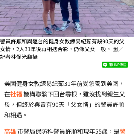
警員許順和與返台的健身女教練易紀茹有段90天的父
女情，2人31年後再相遇合影，仍像父女一般。 圖／
記者林保光翻攝
用LINE傳送
美國健身女教練易紀茹31年前受領養到美國，
在
社福
機構聯繫下回台尋根，雖沒找到親生父
母，但終於與曾有90天「父女情」的警員許順
和相遇。
高雄
市警局保防科警員許順和現年55歲，是
警