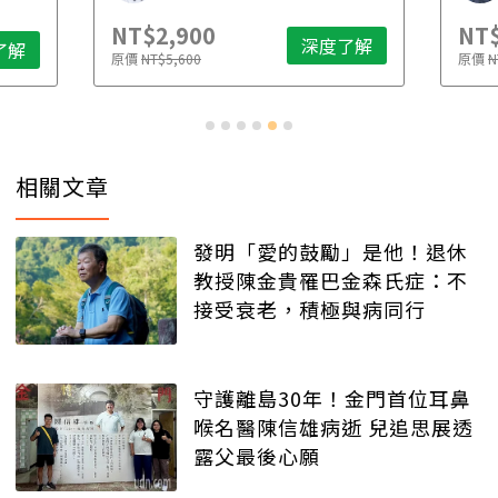
NT$2,900
NT$
深度了解
了解
原價
NT$5,600
原價
N
相關文章
發明「愛的鼓勵」是他！退休
教授陳金貴罹巴金森氏症：不
接受衰老，積極與病同行
守護離島30年！金門首位耳鼻
喉名醫陳信雄病逝 兒追思展透
露父最後心願