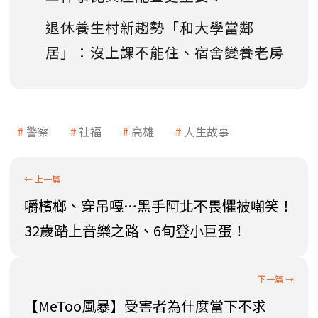
退休養生村新趨勢「和大學當鄰
居」：沒上課不能住、宿舍變養老房
警察
社福
高雄
人生故事
嚼檳榔、穿吊嘎…黑手阿北不畏懼被嘲笑！
32歲踏上音樂之路、6旬登小巨蛋！
【MeToo風暴】受害者為什麼當下不求