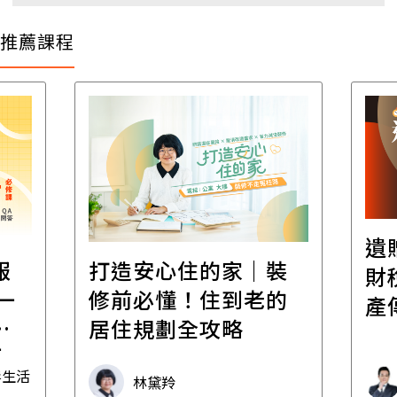
推薦課程
遺
報
打造安心住的家｜裝
財
一
修前必懂！住到老的
產
一
居住規劃全攻略
先
毒生活
林黛羚