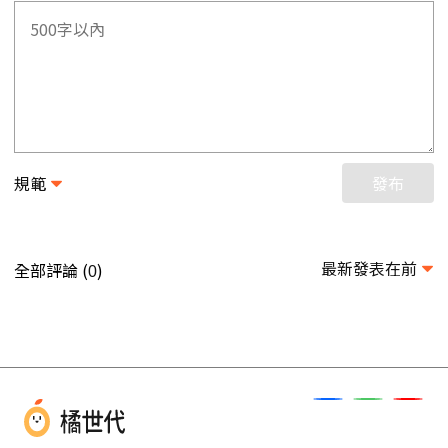
規範
發布
最新發表在前
全部評論 (
)
0