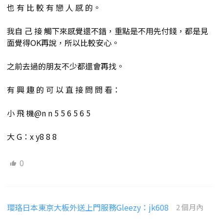
也 有 比 較 有 戀 人 感 的。
我自 己 接 觸下來感覺還不錯，重點是不用先付錢，都是見
面覺得OK再說，所以比較安心。
之前去過的朋友不少都還會再找。
有 興 趣 的 可 以 直 接 問 問 看：
小 飛 機@n n 5 5 6 5 6 5
大 G：x y8 8 8
0
瓔珞日本東京大板外送上門服務Gleezy：jk608
2 個月內