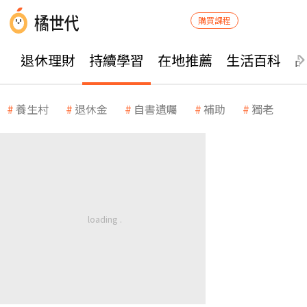
購買課程
退休理財
持續學習
在地推薦
生活百科
養生村
退休金
自書遺囑
補助
獨老