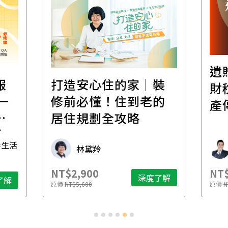
遺
報
打造安心住的家｜裝
財
一
修前必懂！住到老的
產
一
居住規劃全攻略
先
毒生活
林黛羚
NT$2,900
NT$
深度了解
了解
原價
NT$5,600
原價
N