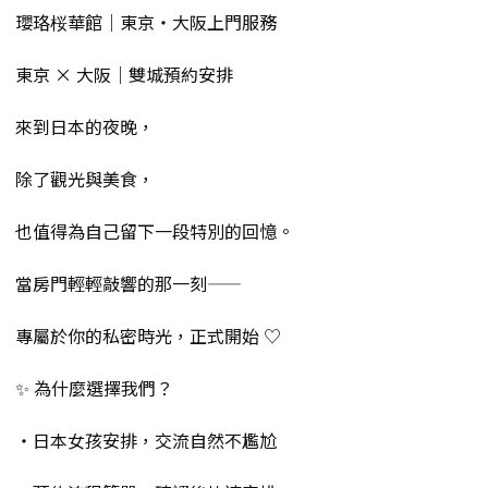
瓔珞桜華館｜東京・大阪上門服務
東京 × 大阪｜雙城預約安排
來到日本的夜晚，
除了觀光與美食，
也值得為自己留下一段特別的回憶。
當房門輕輕敲響的那一刻——
專屬於你的私密時光，正式開始 ♡
✨ 為什麼選擇我們？
・日本女孩安排，交流自然不尷尬