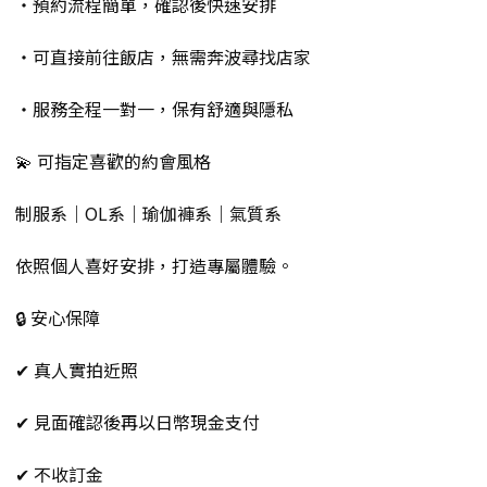
・預約流程簡單，確認後快速安排
・可直接前往飯店，無需奔波尋找店家
・服務全程一對一，保有舒適與隱私
💫 可指定喜歡的約會風格
制服系｜OL系｜瑜伽褲系｜氣質系
依照個人喜好安排，打造專屬體驗。
🔒 安心保障
✔ 真人實拍近照
✔ 見面確認後再以日幣現金支付
✔ 不收訂金