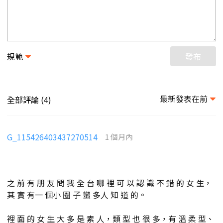
規範
發布
最新發表在前
全部評論 (
)
4
G_115426403437270514
1 個月內
之 前 有 朋 友 問 我 全 台 哪 裡 可 以 認 識 不 錯 的 女 生，
其 實 有一 個小 圈 子 蠻 多人 知 道 的。
裡 面 的 女 生 大 多 是 素 人，類 型 也 很 多，有 溫 柔 型、