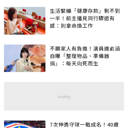
生活緊繃「健康存款」剩不到
一半！前主播見同行驟逝有
感：別拿命換工作
不願家人有負擔！演員連俞涵
自曝「整理物品、準備器
捐」：每天向死而生
7次神勇守球一戰成名！40歲