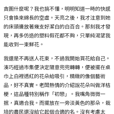
貪圖什麼呢？我也搞不懂，明明知道一時的快感
只會換來綿長的空虛。天亮之後，我才注意到她
的床頭邊放著幾支好潔白的白百合。那刻我才發
現，再多仿造的塑料假花都不夠，只單純渴望我
能收到一束鮮花。
我還是不再送人花束，不過我開始買花給自己。
湊巧經過市集便決定隨意兜兜轉轉，便被擺在桌
巾上白裡透紅的花朵給吸引，精緻的像個藝術
品，好不真實。老闆熱情的介紹說花朵叫做洋桔
梗，這品種特別稱作「初戀」。我嘴角微微一
抿，真適合我。而擺放在一旁淡黃色的那朵，栽
培的農民還沒給它起個合適的名。沒有考慮太