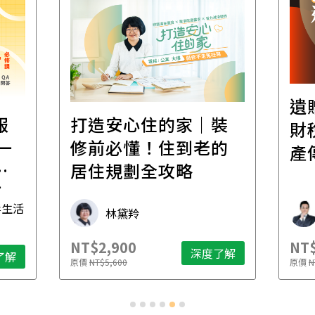
遺
報
打造安心住的家｜裝
財
一
修前必懂！住到老的
產
一
居住規劃全攻略
先
毒生活
林黛羚
NT$2,900
NT$
深度了解
了解
原價
NT$5,600
原價
N