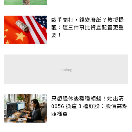
戰爭開打，錢變廢紙？教授提
醒：這三件事比資產配置更重
要！
只想退休後穩穩領錢！她出清
0056 換這 3 檔好股：股價高點
照樣買