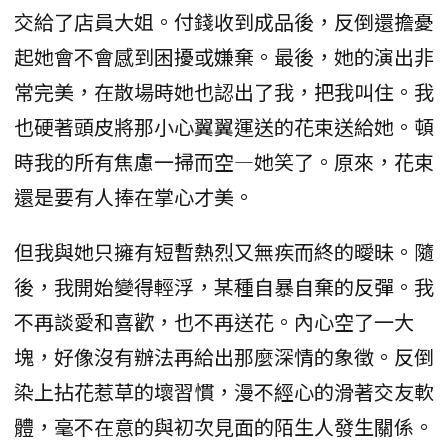
交給了店員大姐。付錢收到成品後，反倒還擔憂
起她會不會感到困擾或嫌棄。最後，她的演出非
常完美，在散場時她也認出了我，把我叫住。我
也硬著頭皮將那小心翼翼運送的花束送給她。頓
時我的所有焦慮一掃而空—她笑了。原來，花束
還是要有人捧在掌心才美。
但我與她只擁有短暫熱烈又無疾而終的曖昧。隨
後，我開始變得輕浮，某種自暴自棄的反彈。我
不再談愛和喜歡，也不再送花。內心空了一大
塊，好像沒有辦法再給出那麼深情的象徵。反倒
染上拈花惹草的壞習慣，漫不經心的滑著交友軟
體，毫不在意的與初次見面的陌生人發生關係。