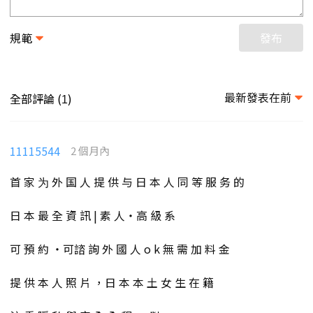
規範
發布
最新發表在前
全部評論 (
)
1
11115544
2 個月內
首 家 为 外 国 人 提 供 与 日 本 人 同 等 服 务 的
日 本 最 全 資 訊 | 素 人・高 級 系
可 預 約 ・可諮 詢 外 國 人 o k 無 需 加 料 金
提 供 本 人 照 片 ，日 本 本 土 女 生 在 籍