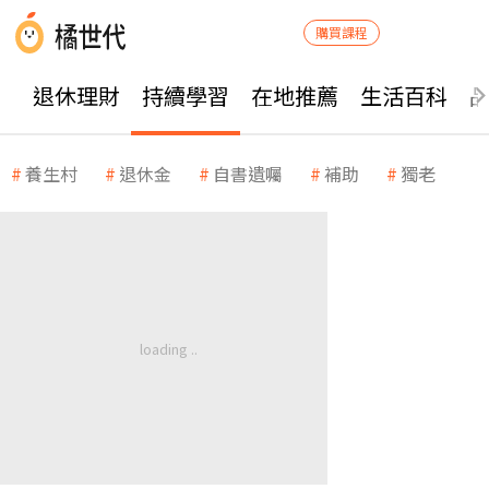
購買課程
退休理財
持續學習
在地推薦
生活百科
養生村
退休金
自書遺囑
補助
獨老