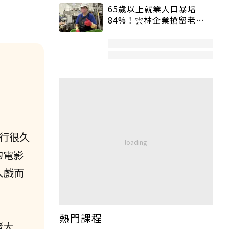
65歲以上就業人口暴增
84%！雲林企業搶留老員
工：穩定性高、經驗豐富
進行很久
的電影
入戲而
熱門課程
緒大