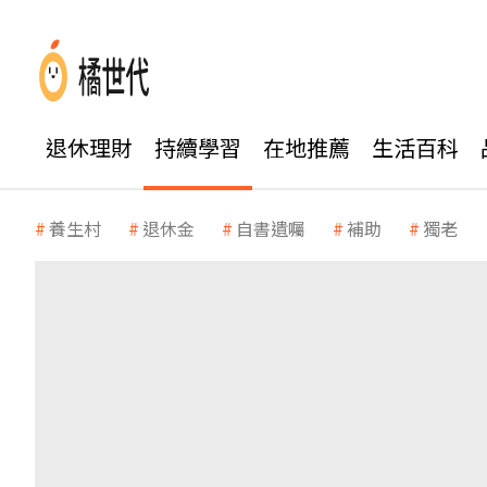
退休理財
持續學習
在地推薦
生活百科
養生村
退休金
自書遺囑
補助
獨老