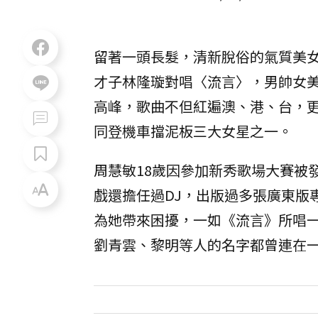
留著一頭長髮，清新脫俗的氣質美
才子林隆璇對唱〈流言〉，男帥女
高峰，歌曲不但紅遍澳、港、台，更
同登機車擋泥板三大女星之一。
周慧敏18歲因參加新秀歌場大賽被
戲還擔任過DJ，出版過多張廣東版
為她帶來困擾，一如《流言》所唱
劉青雲、黎明等人的名字都曾連在