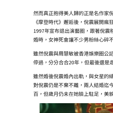
然而真正抱得美人歸的正是名作家倪
《摩登時代》邂逅後，倪震展開瘋
1997年宣布退出演藝圈，跟著倪震
婚時，女神死會讓不少男粉絲心碎
雖然倪震與周慧敏被香港娛樂圈公
停過，分分合合20年，但最後還是
雖然婚後倪震婚內出軌，與女星的
對倪震仍是不棄不離，兩人結婚迄今
百，但歲月仍未在她臉上駐足，美