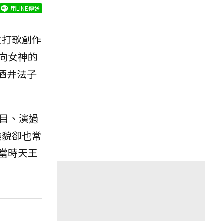
用LINE傳送
主打歌創作
向女神的
酒井法子
目、演過
美貌卻也常
當時天王