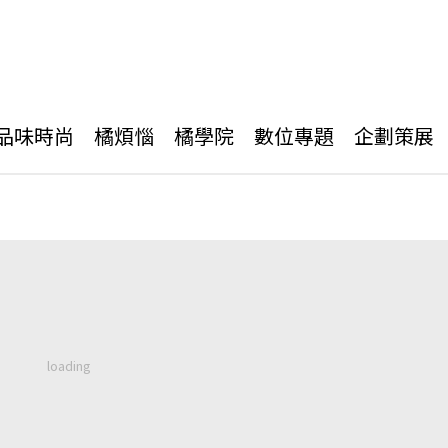
品味時尚
橘煩惱
橘學院
數位專題
企劃策展