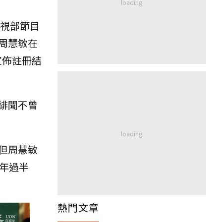
電視部節目
周慧敏在
宣佈註冊結
緋聞不曾
但周慧敏
年過半
熱門文章