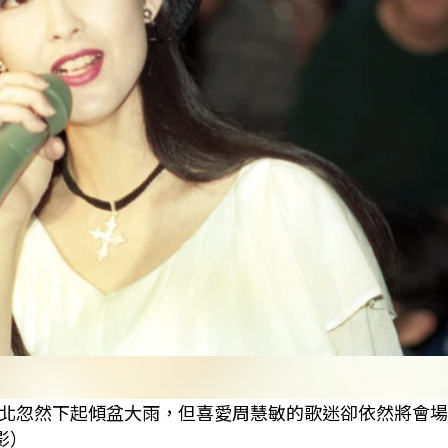
北忽然下起傾盆大雨，但喜愛周慧敏的歌迷卻依然將會場
影）