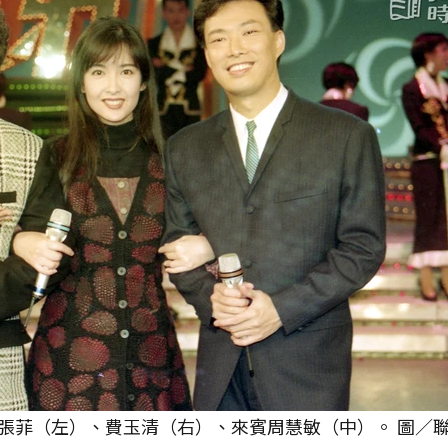
張菲（左）、費玉清（右）、來賓周慧敏（中）。 圖／