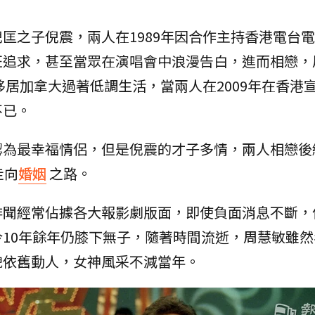
匡之子倪震，兩人在1989年因合作主持香港電台
狂追求，甚至當眾在演唱會中浪漫告白，進而相戀，
移居加拿大過著低調生活，當兩人在2009年在香港
不已。
認為最幸福情侶，但是倪震的才子多情，兩人相戀後
走向
婚姻
之路。
緋聞經常佔據各大報影劇版面，即使負面消息不斷，
10年餘年仍膝下無子，隨著時間流逝，周慧敏雖然
貌依舊動人，女神風采不減當年。