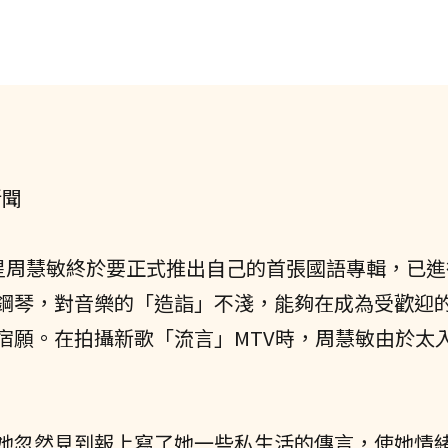
新聞
港星周慧敏終於要正式推出自己的首張國語專輯，已
鋼琴，對音樂的「造詣」不淺，能夠在成為受歡迎
宿願。在拍攝新歌「流言」MTV時，周慧敏由於太
她忽然見到報上寫了她一些私生活的傳言，使她情