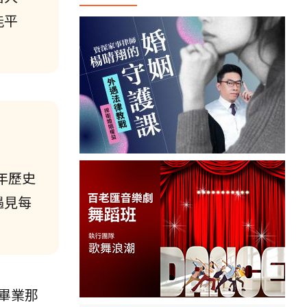
能平
年歷史
遇見每
畢業那