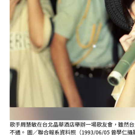
歌手周慧敏在台北晶華酒店舉辦一場歌友會，雖然台
不通。 圖／聯合報系資料照（1993/06/05 曾學仁攝