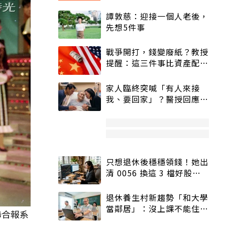
譚敦慈：迎接一個人老後，
先想5件事
戰爭開打，錢變廢紙？教授
提醒：這三件事比資產配置
更重要！
家人臨終突喊「有人來接
我、要回家」？醫授回應方
式快學：避免抱憾終生
只想退休後穩穩領錢！她出
清 0056 換這 3 檔好股：
股價高點照樣買
退休養生村新趨勢「和大學
當鄰居」：沒上課不能住、
聯合報系
宿舍變養老房