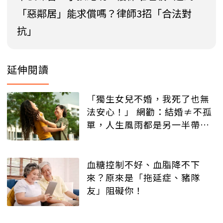
「惡鄰居」能求償嗎？律師3招「合法對
抗」
延伸閱讀
「獨生女兒不婚，我死了也無
法安心！」 網勸：結婚≠不孤
單，人生風雨都是另一半帶來
的
血糖控制不好、血脂降不下
來？原來是「拖延症、豬隊
友」阻礙你！