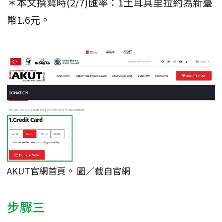
＊本文撰寫時(2/7)匯率：1土耳其里拉約為新臺
幣1.6元。
AKUT官網首頁。 圖／截自官網
步驟三