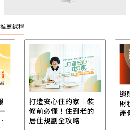
推薦課程
遺
報
打造安心住的家｜裝
財
一
修前必懂！住到老的
產
一
居住規劃全攻略
先