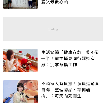
露父最後心願
生活緊繃「健康存款」剩不到
一半！前主播見同行驟逝有
感：別拿命換工作
不願家人有負擔！演員連俞涵
自曝「整理物品、準備器
捐」：每天向死而生