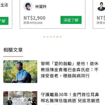
毒生活
林黛羚
NT$2,900
NT$
深度了解
了解
原價
NT$5,600
原價
N
相關文章
發明「愛的鼓勵」是他！退休
教授陳金貴罹巴金森氏症：不
接受衰老，積極與病同行
守護離島30年！金門首位耳鼻
喉名醫陳信雄病逝 兒追思展透