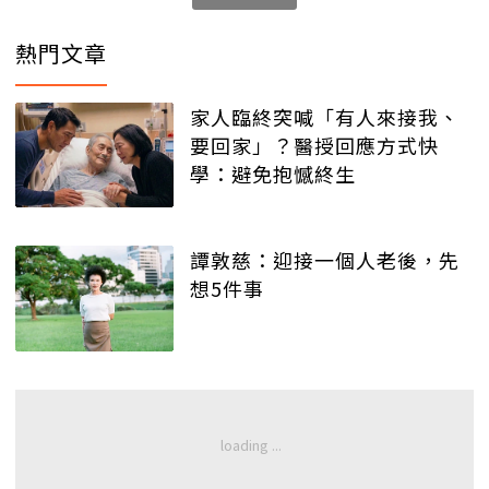
熱門文章
家人臨終突喊「有人來接我、
要回家」？醫授回應方式快
學：避免抱憾終生
譚敦慈：迎接一個人老後，先
想5件事