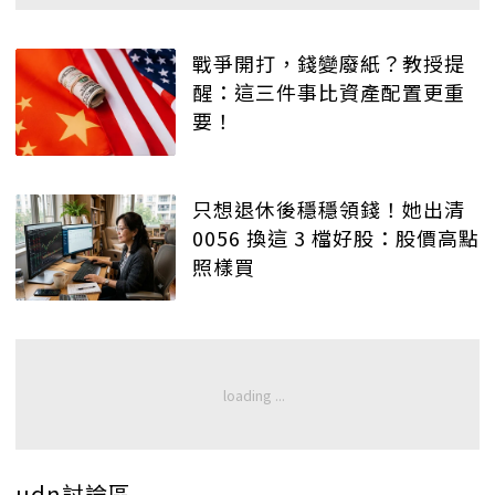
戰爭開打，錢變廢紙？教授提
醒：這三件事比資產配置更重
要！
只想退休後穩穩領錢！她出清
0056 換這 3 檔好股：股價高點
照樣買
udn討論區