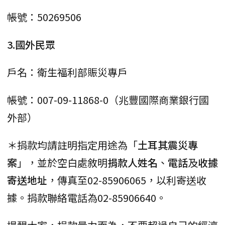
帳號：50269506
3.國外民眾
戶名：衛生福利部賑災專戶
帳號：007-09-11868-0（兆豐國際商業銀行國
外部）
＊捐款均請註明指定用途為「
土耳其震災專
案
」，並於空白處敘明
捐款人姓名
、
電話
及
收據
寄送地址
，傳真至02-85906065，以利寄送收
據。捐款聯絡電話為02-85906640。