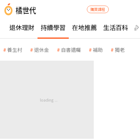
購買課程
退休理財
持續學習
在地推薦
生活百科
養生村
退休金
自書遺囑
補助
獨老