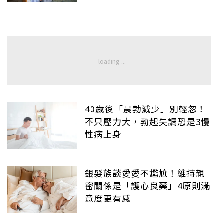
40歲後「晨勃減少」別輕忽！
不只壓力大，勃起失調恐是3慢
性病上身
銀髮族談愛愛不尷尬！維持親
密關係是「護心良藥」4原則滿
意度更有感