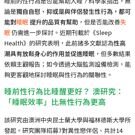
睡前的性行為是否能幫助入睡？科學家指出，無
論是
獨自自慰、抑或是與伴侶發生性行為，都可
能對
睡眠
提升的品質有幫助
，但是否能改善
失
眠
仍需進一步探討。近期刊載於《Sleep
Health》的研究表明，此前諸多文獻認為
性高
潮具有放鬆身心的作用並促進睡眠
，但多數結果
依賴主觀報告；如今透過大腦監測設備檢測，能
夠更客觀地探討睡眠與性行為的關聯性。
睡前性行為比睡醒更好？ 澳研究：
「睡眠效率」比無性行為更高
該研究由澳洲中央昆士蘭大學與福林德斯大學所
發起。研究團隊招募7對異性戀伴侶、共計14