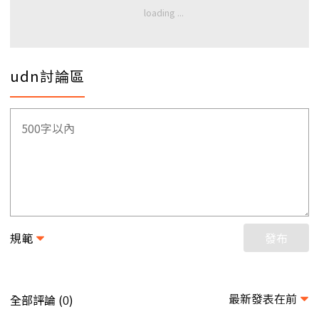
udn討論區
規範
發布
最新發表在前
全部評論 (
)
0