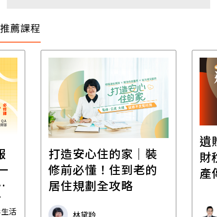
推薦課程
遺
報
打造安心住的家｜裝
財
一
修前必懂！住到老的
產
一
居住規劃全攻略
先
毒生活
林黛羚