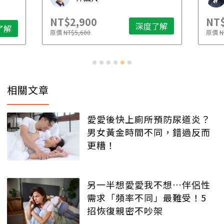
NT$2,900
NT$
深度了解
了解
原價
NT$5,600
原價
N
相關文章
愛愛後快上廁所預防尿道炎？
男女黃金時間不同，錯過反而
更糟！
另一半想愛愛我不想…伴侶性
需求「頻率不同」最難受！5
招恢復親密不吵架