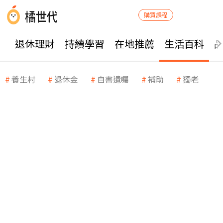
購買課程
退休理財
持續學習
在地推薦
生活百科
養生村
退休金
自書遺囑
補助
獨老