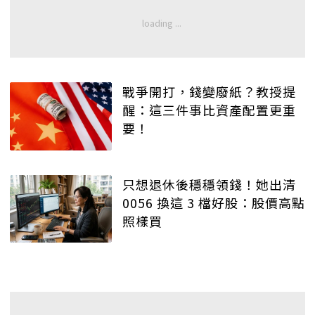
戰爭開打，錢變廢紙？教授提
醒：這三件事比資產配置更重
要！
只想退休後穩穩領錢！她出清
0056 換這 3 檔好股：股價高點
照樣買