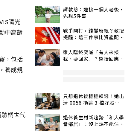
譚敦慈：迎接一個人老後，
先想5件事
IS陽光
戰爭開打，錢變廢紙？教授
勵中高齡
提醒：這三件事比資產配置
更重要！
家人臨終突喊「有人來接
賽，包括
我、要回家」？醫授回應方
式快學：避免抱憾終生
，養成規
只想退休後穩穩領錢！她出
清 0056 換這 3 檔好股：
股價高點照樣買
，體驗橘世代
退休養生村新趨勢「和大學
當鄰居」：沒上課不能住、
宿舍變養老房