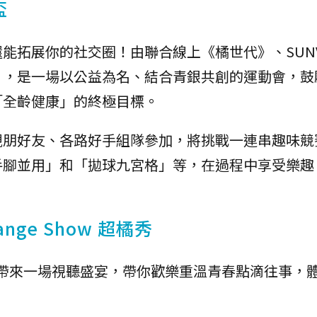
盃
能拓展你的社交圈！由聯合線上《橘世代》、SUNV
」，是一場以公益為名、結合青銀共創的運動會，鼓
「全齡健康」的終極目標。
親朋好友、各路好手組隊參加，將挑戰一連串趣味競
手腳並用」和「拋球九宮格」等，在過程中享受樂趣
nge Show 超橘秀
 超橘秀」將帶來一場視聽盛宴，帶你歡樂重溫青春點滴往事