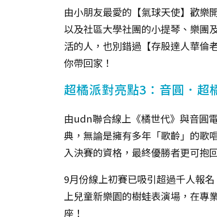
由小朋友最愛的【氣球天使】歡樂
以及社區大學社團的小提琴、樂團
活的人，也別錯過【存股達人華倫老
你帶回家！
超橘派對亮點3：音圓．超
由udn聯合線上《橘世代》與音圓
典，無論是擁有多年「歌齡」的歌
入決賽的資格，最終優勝者更可抱回
9月份線上初賽已吸引超過千人報名，
上兒童新樂園的樹蛙表演場，在專
座！