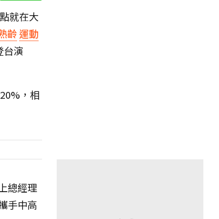
地點就在大
熟齡
運動
登台演
20%，相
上總經理
攜手中高