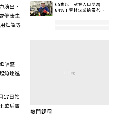
65歲以上就業人口暴增
力演出，
84%！雲林企業搶留老員
或健康生
工：穩定性高、經驗豐富
實用知識等
歌唱盛
起角逐進
月17日站
王歌后寶
熱門課程