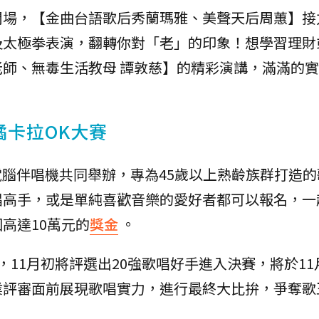
開場，【金曲台語歌后秀蘭瑪雅、美聲天后周蕙】接
及太極拳表演，翻轉你對「老」的印象！想學習理財
師、無毒生活教母 譚敦慈】的精彩演講，滿滿的
橘卡拉OK大賽
電腦伴唱機共同舉辦，專為45歲以上熟齡族群打造的
唱高手，或是單純喜歡音樂的愛好者都可以報名，一
高達10萬元的
獎金
。
11月初將評選出20強歌唱好手進入決賽，將於11
業評審面前展現歌唱實力，進行最終大比拚，爭奪歌