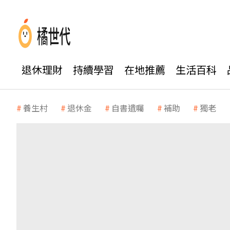
退休理財
持續學習
在地推薦
生活百科
養生村
退休金
自書遺囑
補助
獨老