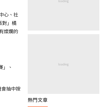
中心、社
派對」橘
有燦爛的
大賽」、
機會抽中按
熱門文章