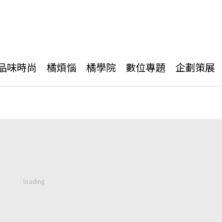
品味時尚
橘煩惱
橘學院
數位專題
企劃策展