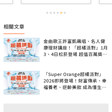
相關文章
金曲歌王許富凱飆唱、名人健
康理財講座！「超橘派對」1月
3、4日松菸登場 超值百萬獎品
等你抽
「Super Orange超橘派對」
2026即將登場！財富傳承、幸
福養老、逆齡美妝 成為懂生活
的質感大人