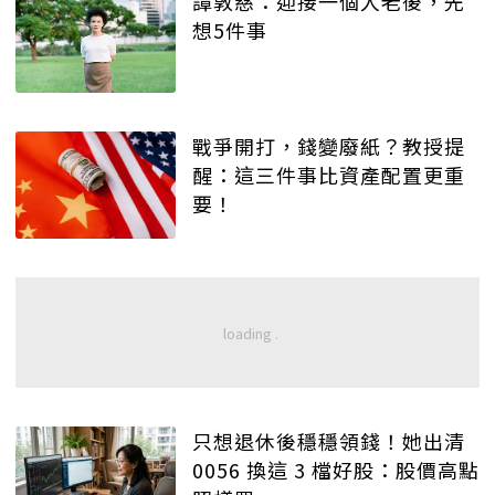
譚敦慈：迎接一個人老後，先
想5件事
戰爭開打，錢變廢紙？教授提
醒：這三件事比資產配置更重
要！
只想退休後穩穩領錢！她出清
0056 換這 3 檔好股：股價高點