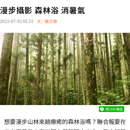
漫步攝影 森林浴 消暑氣
2022-07-02 05:23
文／施又慈
用LINE傳送
想要漫步山林來趟療癒的森林浴嗎？聯合報要在