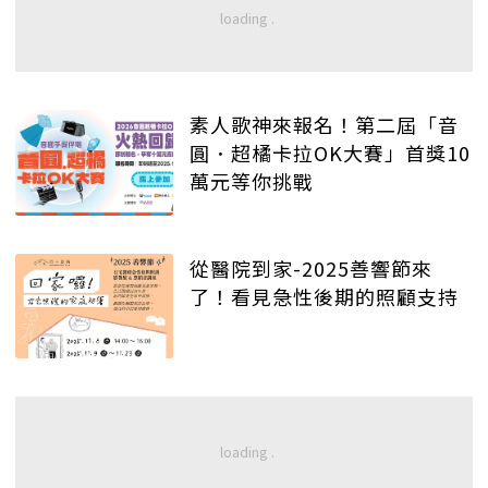
素人歌神來報名！第二屆「音
圓．超橘卡拉OK大賽」首獎10
萬元等你挑戰
從醫院到家-2025善響節來
了！看見急性後期的照顧支持