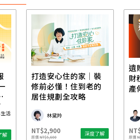
遺
報
打造安心住的家｜裝
財
一
修前必懂！住到老的
產
一
居住規劃全攻略
先
毒生活
林黛羚
NT$2,900
NT$
深度了解
了解
原價
NT$5,600
原價
N