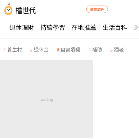
購買課程
退休理財
持續學習
在地推薦
生活百科
養生村
退休金
自書遺囑
補助
獨老