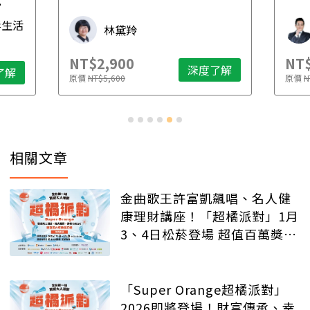
先
毒生活
林黛羚
NT$2,900
NT$
深度了解
了解
原價
NT$5,600
原價
N
相關文章
金曲歌王許富凱飆唱、名人健
康理財講座！「超橘派對」1月
3、4日松菸登場 超值百萬獎品
等你抽
「Super Orange超橘派對」
2026即將登場！財富傳承、幸