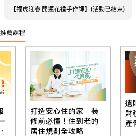
【福虎迎春 開運花禮手作課】(活動已結束)
推薦課程
遺
報
打造安心住的家｜裝
財
一
修前必懂！住到老的
產
一
居住規劃全攻略