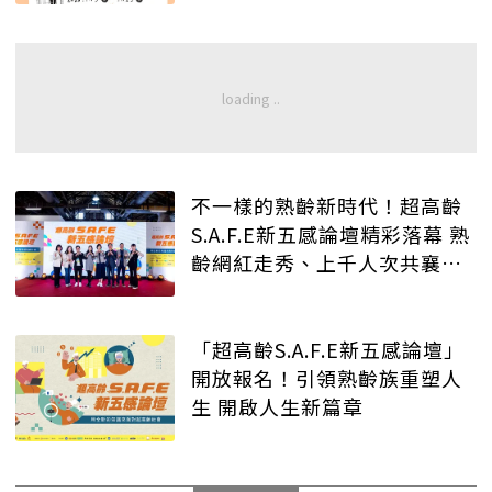
不一樣的熟齡新時代！超高齡
S.A.F.E新五感論壇精彩落幕 熟
齡網紅走秀、上千人次共襄盛
舉
「超高齡S.A.F.E新五感論壇」
開放報名！引領熟齡族重塑人
生 開啟人生新篇章