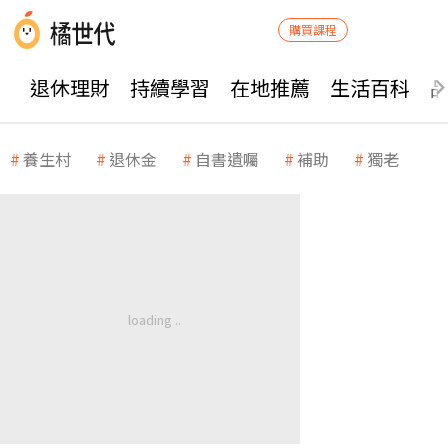
購買課程
退休理財
持續學習
在地推薦
生活百科
養生村
退休金
自書遺囑
補助
獨老