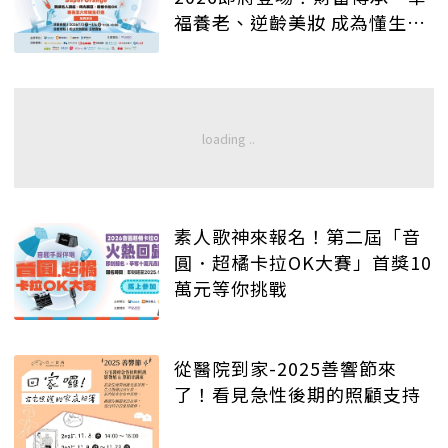
福養老、逆齡美妝 成為懂生活
的質感大人
素人歌神來報名！第二屆「音
圓．超橘卡拉OK大賽」首獎10
萬元等你挑戰
從醫院到家-2025善響節來
了！看見急性後期的照顧支持