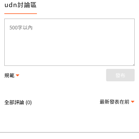
udn討論區
規範
發布
最新發表在前
全部評論 (
)
0