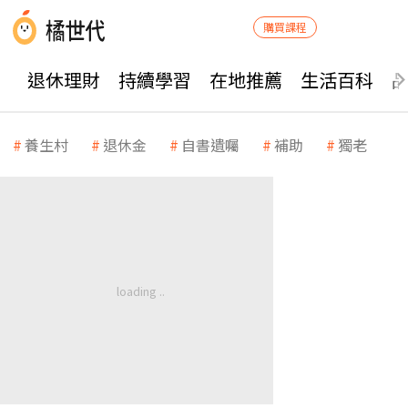
購買課程
退休理財
持續學習
在地推薦
生活百科
養生村
退休金
自書遺囑
補助
獨老