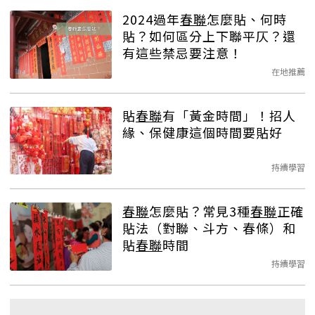
2024過年
春聯
怎麼貼、何時
貼？如何區分上下聯平仄？還
有這些禁忌要注意！
在地推薦
貼
春聯
有「黃金時間」！招人
緣、保健康這個時間要貼好
持續學習
春聯
怎麼貼？常見3種
春聯
正確
貼法（對聯、斗方、春條）和
貼
春聯
時間
持續學習