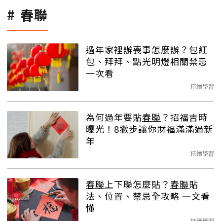
春聯
過年家裡辦喪事怎麼辦？包紅
包、拜拜、點光明燈相關禁忌
一次看
持續學習
為何過年要貼
春聯
？招福吉時
曝光！8撇步讓你財福滿滿過新
年
持續學習
春聯
上下聯怎麼貼？
春聯
貼
法、位置、禁忌全攻略 一文看
懂
持續學習