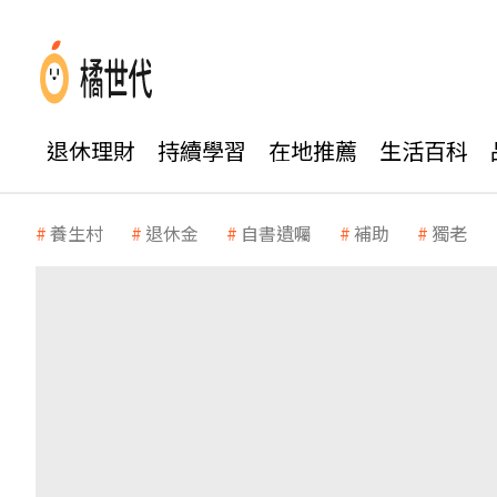
退休理財
持續學習
在地推薦
生活百科
養生村
退休金
自書遺囑
補助
獨老