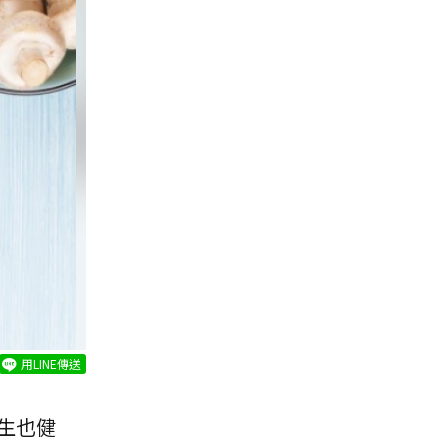
用LINE傳送
生也健