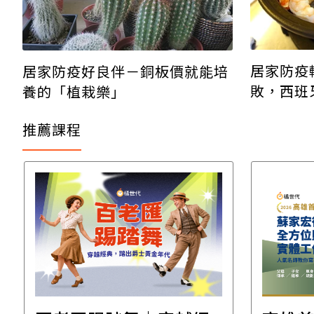
居家防疫
居家防疫好良伴－銅板價就能培
敗，西班
養的「植栽樂」
推薦課程