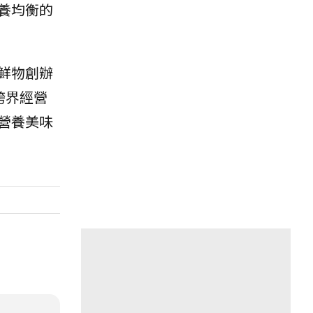
養均衡的
鮮物創辦
跨界經營
營養美味