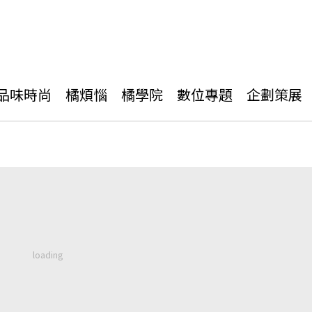
品味時尚
橘煩惱
橘學院
數位專題
企劃策展