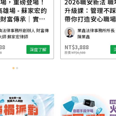
首場，重磅登場！
2026職安新法 
場 - 蘇家宏的
升級課：管理不
位財富傳承｜實體
帶你打造安心職
坊
典法律事務所創辦人 財富傳
業鑫法律事務所所長
大師 蘇家宏律師
陳業鑫
88
NT$3,888
深度了解
8
原價
NT$6,588