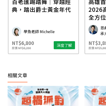
百老匯踢踏舞｜穿越經
高雄
典，踏出爵士黃金年代
2026高雄
全方
工作
恩
學魚老師 Michelle
承
NT$6,800
NT$3,8
深度了解
原價
NT$8,200
原價
NT$5,88
相關文章