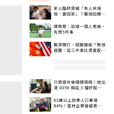
家人臨終突喊「有人來接
我、要回家」？醫授回應方
式快學：避免抱憾終生
譚敦慈：迎接一個人老後，
先想5件事
戰爭開打，錢變廢紙？教授
提醒：這三件事比資產配置
更重要！
只想退休後穩穩領錢！她出
清 0056 換這 3 檔好股：
股價高點照樣買
65歲以上就業人口暴增
84%！雲林企業搶留老員
工：穩定性高、經驗豐富