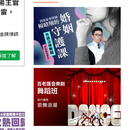
職場主管
【直播講座】免費報名
踩雷，
｜8/11譚敦慈的一個人
場
生活必修課：一個人
住，五件事要先想清
 金牌律師
資深獨立活執行者 無毒生活教
楚！
母 譚敦慈
深度了解
深度了解