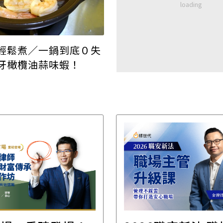
輕鬆煮／一鍋到底０失
牙橄欖油蒜味蝦！