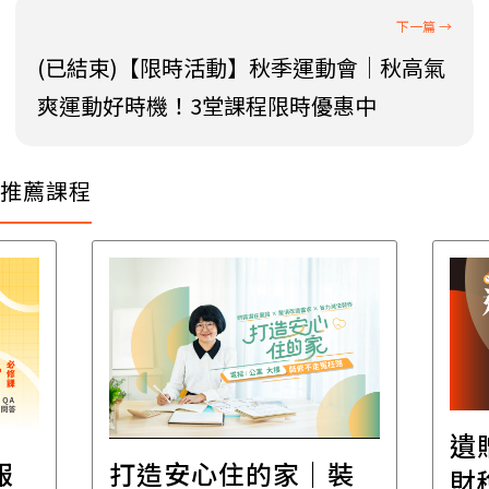
(已結束)【限時活動】秋季運動會｜秋高氣
爽運動好時機！3堂課程限時優惠中
推薦課程
遺
報
打造安心住的家｜裝
財