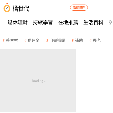
購買課程
退休理財
持續學習
在地推薦
生活百科
養生村
退休金
自書遺囑
補助
獨老