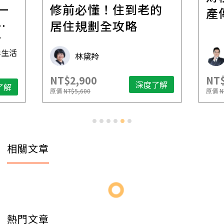
一
修前必懂！住到老的
產
一
居住規劃全攻略
先
毒生活
林黛羚
NT$2,900
NT$
深度了解
了解
原價
NT$5,600
原價
N
相關文章
熱門文章