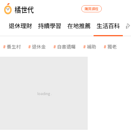
購買課程
退休理財
持續學習
在地推薦
生活百科
養生村
退休金
自書遺囑
補助
獨老