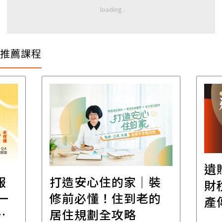
推薦課程
遺
報
打造安心住的家｜裝
財
一
修前必懂！住到老的
產
一
居住規劃全攻略