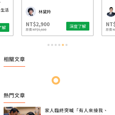
先
毒生活
林黛羚
NT$2,900
NT$
深度了解
了解
原價
NT$5,600
原價
N
相關文章
熱門文章
家人臨終突喊「有人來接我、