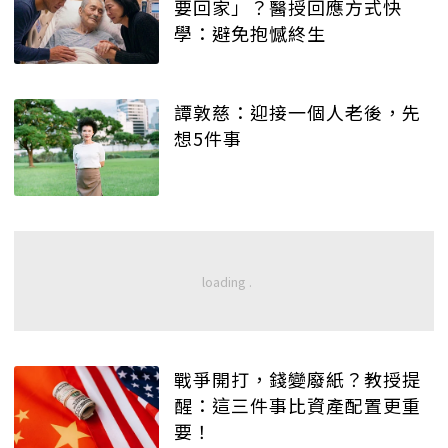
要回家」？醫授回應方式快
學：避免抱憾終生
譚敦慈：迎接一個人老後，先
想5件事
戰爭開打，錢變廢紙？教授提
醒：這三件事比資產配置更重
要！