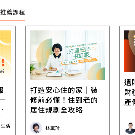
推薦課程
遺
報
打造安心住的家｜裝
財
一
修前必懂！住到老的
產
一
居住規劃全攻略
先
毒生活
林黛羚