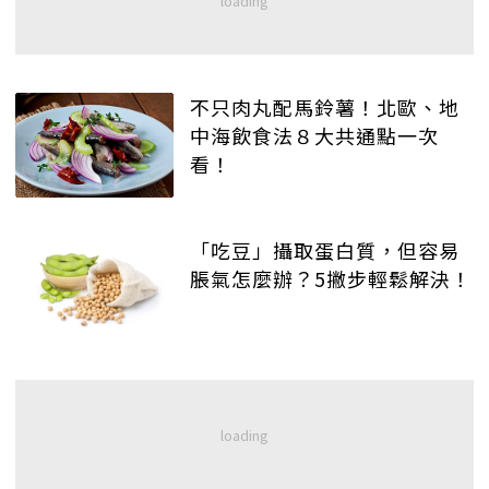
不只肉丸配馬鈴薯！北歐、地
中海飲食法８大共通點一次
看！
「吃豆」攝取蛋白質，但容易
脹氣怎麼辦？5撇步輕鬆解決！