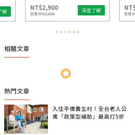
NT$2,900
NT$
深度了解
了解
原價
NT$5,600
原價
N
相關文章
熱門文章
入住平價養生村！全台老人公
寓「政策型補助」最高打5折