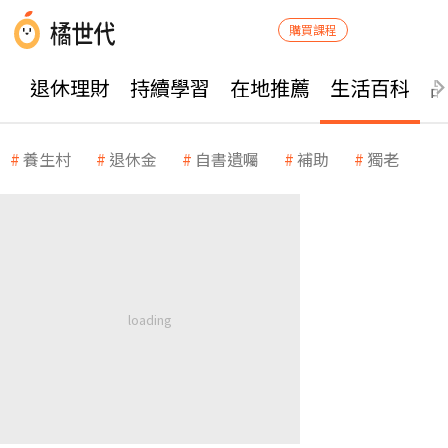
購買課程
退休理財
持續學習
在地推薦
生活百科
養生村
退休金
自書遺囑
補助
獨老