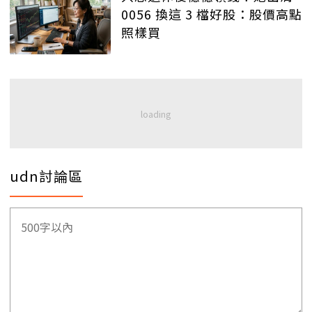
0056 換這 3 檔好股：股價高點
照樣買
udn討論區