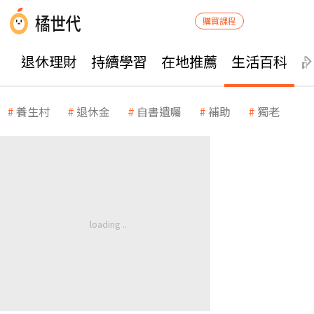
購買課程
退休理財
持續學習
在地推薦
生活百科
養生村
退休金
自書遺囑
補助
獨老