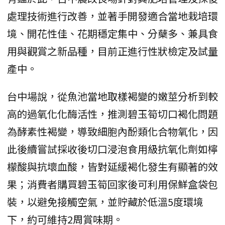
處理技術進行改善，並著手開發適合當地栽培環
境、開花性佳、花期穩定集中、分蘖多、兼具食
用與觀賞之新品種，目前正進行性狀檢定及試量
產中。
台中場說，從魚池當地取樣褐變的嫩莖分析到較
高的過氧化化酶活性，推測碧玉筍切口褐化問題
為酵素性褐變，導致細胞內酚類化合物氧化，因
此後續嘗試採收後切口浸泡食用級抗氧化劑如檸
檬酸與抗壞血酸，皆對延緩褐化發生有顯著的效
果；消費者購買碧玉筍回家後可利用保鮮盒袋包
裝，以避免接觸空氣，並貯藏於低溫5度環境
下，約可維持2周賞味期。