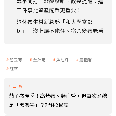
戰爭開打，錢變廢紙？教授提醒：這
三件事比資產配置更重要！
退休養生村新趨勢「和大學當鄰
居」：沒上課不能住、宿舍變養老房
碧玉筍
金針筍
魚池鄉
農糧署
紅茶
茄子盛產季！高營養、顧血管，但每次煮總
是「黑嚕嚕」？記住2秘訣