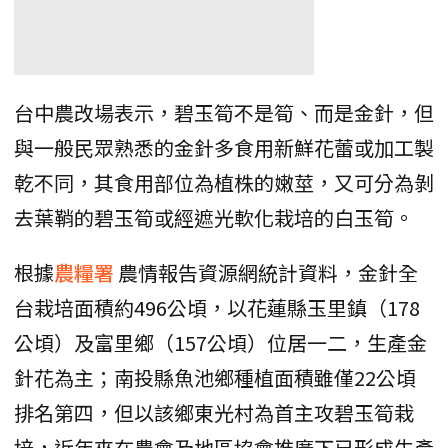
台中農改場表示，碧玉筍不是筍、而是金針，但
與一般民眾熟悉的金針多食用新鮮花蕾或加工製
乾不同，其食用部位為植株的嫩莖，又可分為剝
去葉鞘的碧玉筍或經遮光軟化栽培的白玉筍。
根據
農糧署
農情報告資源網統計資料，金針全
台栽培面積約496公頃，以花蓮縣玉里鎮（178
公頃）及富里鄉（157公頃）位居一二，生產金
針花為主；南投縣魚池鄉種植面積雖僅22公頃
排名第四，但以該鄉東光村為首主攻碧玉筍栽
培，近年來在農會及地區協會推廣下已形成生產