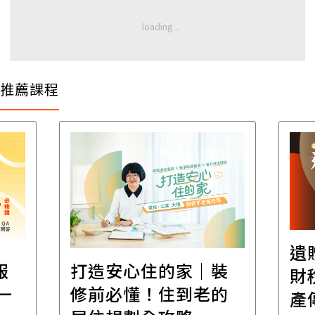
推薦課程
遺
報
打造安心住的家｜裝
財
一
修前必懂！住到老的
產