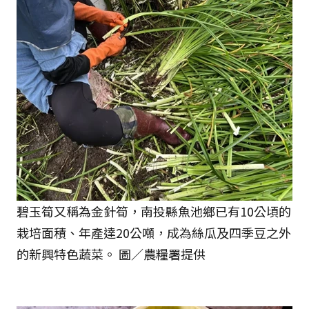
碧玉筍又稱為金針筍，南投縣魚池鄉已有10公頃的
栽培面積、年產達20公噸，成為絲瓜及四季豆之外
的新興特色蔬菜。 圖／農糧署提供