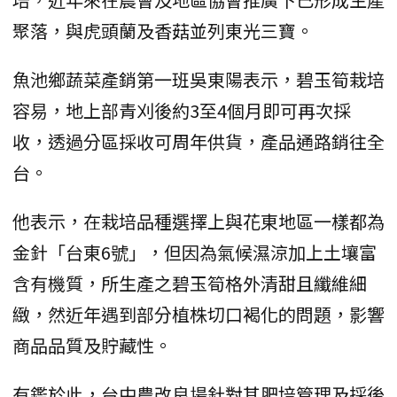
聚落，與虎頭蘭及香菇並列東光三寶。
魚池鄉蔬菜產銷第一班吳東陽表示，碧玉筍栽培
容易，地上部青刈後約3至4個月即可再次採
收，透過分區採收可周年供貨，產品通路銷往全
台。
他表示，在栽培品種選擇上與花東地區一樣都為
金針「台東6號」，但因為氣候濕涼加上土壤富
含有機質，所生產之碧玉筍格外清甜且纖維細
緻，然近年遇到部分植株切口褐化的問題，影響
商品品質及貯藏性。
有鑑於此，台中農改良場針對其肥培管理及採後