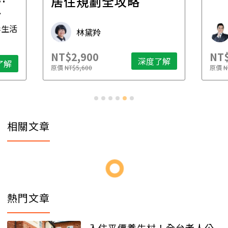
一
居住規劃全攻略
先
毒生活
林黛羚
NT$2,900
NT$
深度了解
了解
原價
NT$5,600
原價
N
相關文章
熱門文章
入住平價養生村！全台老人公