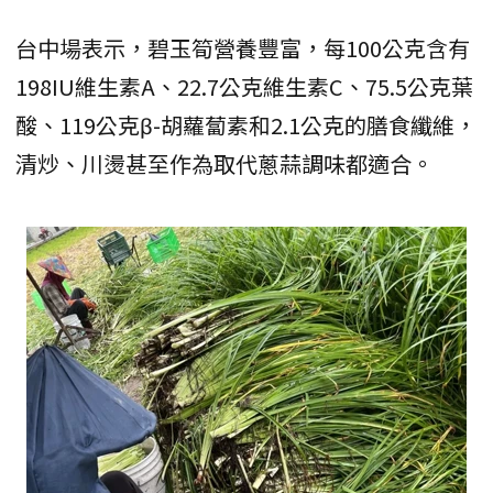
台中場表示，碧玉筍營養豐富，每100公克含有
198IU維生素A、22.7公克維生素C、75.5公克葉
酸、119公克β-胡蘿蔔素和2.1公克的膳食纖維，
清炒、川燙甚至作為取代蔥蒜調味都適合。