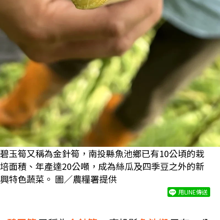
碧玉筍又稱為金針筍，南投縣魚池鄉已有10公頃的栽
培面積、年產達20公噸，成為絲瓜及四季豆之外的新
興特色蔬菜。 圖／農糧署提供
用LINE傳送