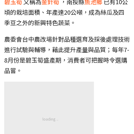
碧玉筍
又稱為
金針筍
，南投縣
魚池鄉
已有10公
頃的栽培面積、年產達20公噸，成為絲瓜及四
季豆之外的新興特色蔬菜。
農委會台中農改場針對品種選育及採後處理技術
進行試驗與輔導，藉此提升產量與品質；每年7-
8月份是碧玉筍盛產期，消費者可把握時令選購
品嘗。