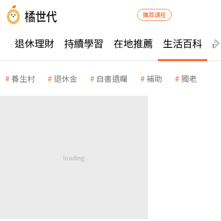
購買課程
退休理財
持續學習
在地推薦
生活百科
養生村
退休金
自書遺囑
補助
獨老