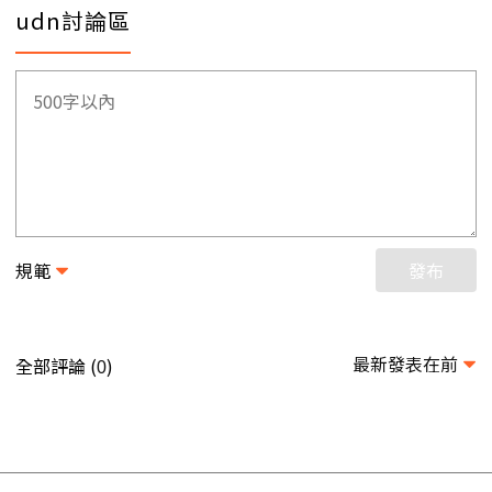
udn討論區
規範
發布
最新發表在前
全部評論 (
)
0