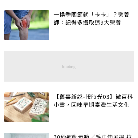
一換季關節就「卡卡」？營養
師：記得多攝取這9大營養
【舊事新說-報時光03】微百科
小書，回味早期臺灣生活文化
30秒運動示範／毛巾伸展操 拉