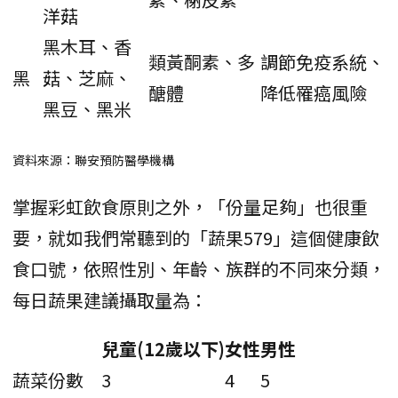
洋菇
黑木耳、香
類黃酮素、多
調節免疫系統、
黑
菇、芝麻、
醣體
降低罹癌風險
黑豆、黑米
資料來源：聯安預防醫學機構
掌握彩虹飲食原則之外，「份量足夠」也很重
要，就如我們常聽到的「蔬果579」這個健康飲
食口號，依照性別、年齡、族群的不同來分類，
每日蔬果建議攝取量為：
兒童(12歲以下)
女性
男性
蔬菜份數
3
4
5