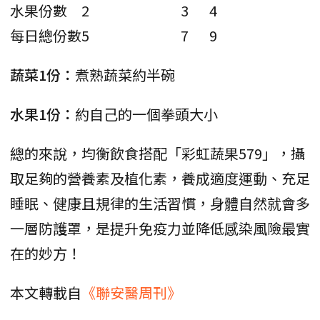
水果份數
2
3
4
每日總份數
5
7
9
蔬菜1份：
煮熟蔬菜約半碗
水果1份：
約自己的一個拳頭大小
總的來說，均衡飲食搭配「彩虹蔬果579」，攝
取足夠的營養素及植化素，養成適度運動、充足
睡眠、健康且規律的生活習慣，身體自然就會多
一層防護罩，是提升免疫力並降低感染風險最實
在的妙方！
本文轉載自
《聯安醫周刊》