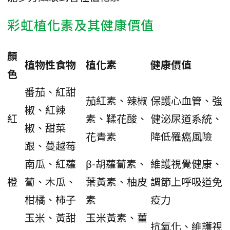
彩虹植化素及其健康價值
顏
植物性食物
植化素
健康價值
色
番茄、紅甜
茄紅素、辣椒
保護心血管、強
椒、紅辣
紅
素、鞣花酸、
健泌尿道系統、
椒、甜菜
花青素
降低罹癌風險
跟、蔓越莓
南瓜、紅蘿
β-胡蘿蔔素、
維護視覺健康、
橙
蔔、木瓜、
葉黃素、柚皮
調節上呼吸道免
柑橘、柿子
素
疫力
玉米、黃甜
玉米黃素、薑
抗氧化、維護視