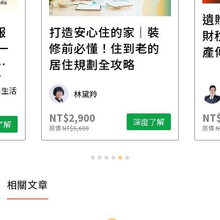
遺
報
打造安心住的家｜裝
財
一
修前必懂！住到老的
產
一
居住規劃全攻略
先
毒生活
林黛羚
NT$2,900
NT$
深度了解
了解
原價
NT$5,600
原價
N
相關文章