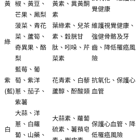
黃
椒、黃豆、
黃素、異黃酮
覺健康
芒果、鳳梨
素
菠菜、青花
葉綠素、兒茶
維護視覺健康、
菜、蘆筍、
素、穀胱甘
強健骨骼及牙
綠
奇異果、酪
肽、吲哚、芹
齒、降低罹癌風
梨
菜素
險
藍莓、葡
紫
萄、紫洋
花青素、白藜
抗氧化、保護心
(藍)
蔥、茄子、
蘆醇、酚酸類
血管
紫薯
大蒜、洋
大蒜素、蘿蔔
蔥、白蘿
保護心血管、降
白
硫素、薯蕷皂
蔔、山藥、
低罹癌風險
素、榭皮素