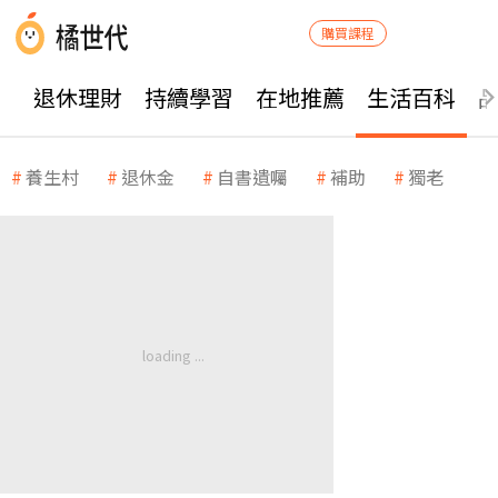
購買課程
退休理財
持續學習
在地推薦
生活百科
養生村
退休金
自書遺囑
補助
獨老