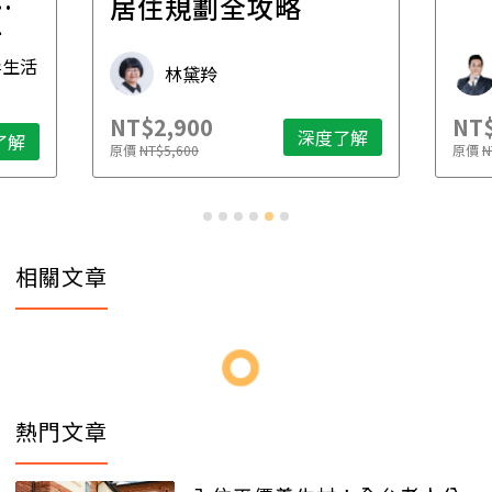
一
居住規劃全攻略
先
毒生活
林黛羚
NT$2,900
NT$
深度了解
了解
原價
NT$5,600
原價
N
相關文章
熱門文章