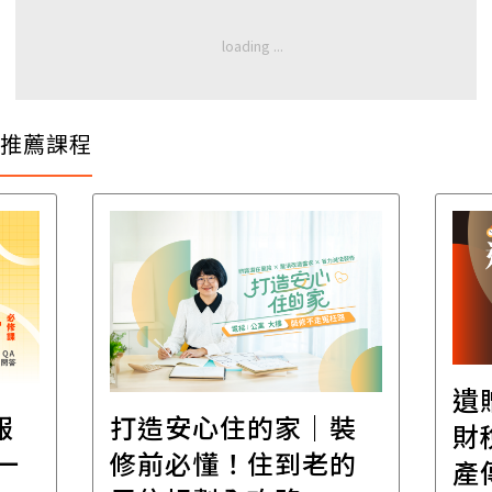
推薦課程
遺
報
打造安心住的家｜裝
財
一
修前必懂！住到老的
產