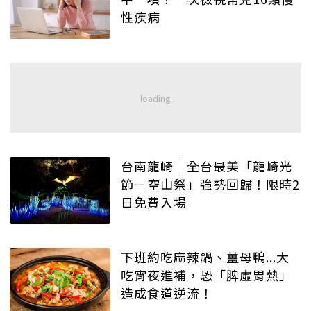
性疾病
台南龍崎│全台最美「龍崎光
節－空山祭」強勢回歸！限時2
日免費入場
下班約吃麻辣鍋、薑母鴨...大
吃宵夜進補，恐「脾虛胃熱」
造成食道逆流！