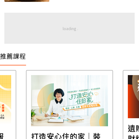
推薦課程
遺
報
打造安心住的家｜裝
財