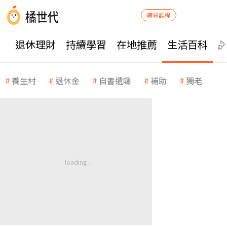
購買課程
退休理財
持續學習
在地推薦
生活百科
養生村
退休金
自書遺囑
補助
獨老