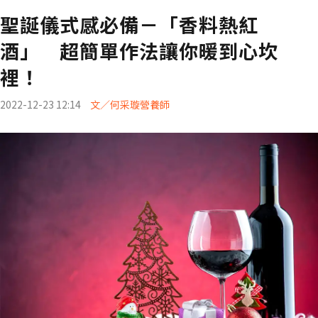
聖誕儀式感必備－「香料熱紅
酒」 超簡單作法讓你暖到心坎
裡！
2022-12-23 12:14
文／何采璇營養師