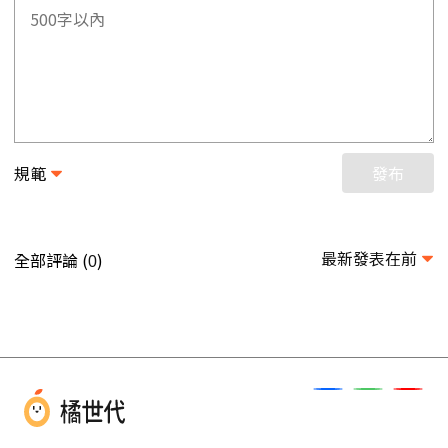
規範
發布
最新發表在前
全部評論 (
)
0