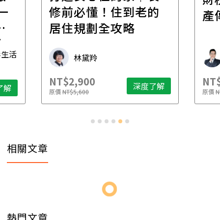
一
修前必懂！住到老的
產
一
居住規劃全攻略
先
毒生活
林黛羚
NT$2,900
NT$
深度了解
了解
原價
NT$5,600
原價
N
相關文章
熱門文章