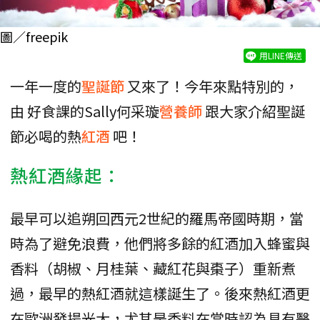
圖／freepik
用LINE傳送
一年一度的
聖誕節
又來了！今年來點特別的，
由 好食課的Sally何采璇
營養師
跟大家介紹聖誕
節必喝的熱
紅酒
吧！
熱紅酒緣起：
最早可以追朔回西元2世紀的羅馬帝國時期，當
時為了避免浪費，他們將多餘的紅酒加入蜂蜜與
香料（胡椒、月桂葉、藏紅花與棗子）重新煮
過，最早的熱紅酒就這樣誕生了。後來熱紅酒更
在歐洲發揚光大，尤其是香料在當時認為具有醫