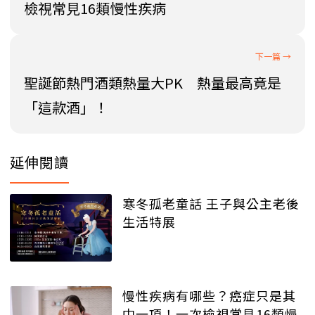
檢視常見16類慢性疾病
聖誕節熱門酒類熱量大PK 熱量最高竟是
「這款酒」！
延伸閱讀
寒冬孤老童話 王子與公主老後
生活特展
慢性疾病有哪些？癌症只是其
中一項！一次檢視常見16類慢