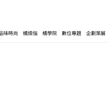
品味時尚
橘煩惱
橘學院
數位專題
企劃策展