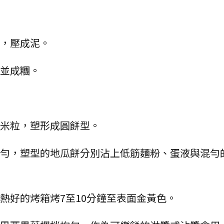
出，壓成泥。
勻並成糰。
玉米粒，塑形成圓餅型。
均勻，塑型的地瓜餅分別沾上低筋麵粉、蛋液與混勻
熱好的烤箱烤7至10分鐘至表面金黃色。