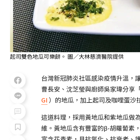
起司雙色地瓜可樂餅。 圖／大林慈濟醫院提供
台灣新冠肺炎社區感染疫情升溫，
曹長安、沈芝瑩與廚師吳家瑋分享
GI
）的地瓜，加上起司及咖哩蛋沙
這道料理，採用黃地瓜和紫地瓜做為
維。黃地瓜含有豐富的β-胡蘿蔔素
富含花青素，具抗氧化、抗衰老、