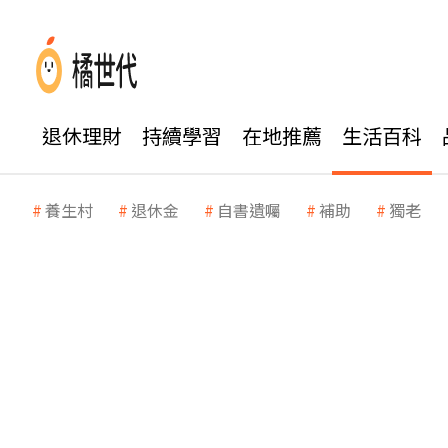
退休理財
持續學習
在地推薦
生活百科
養生村
退休金
自書遺囑
補助
獨老