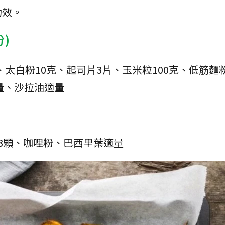
功效。
)
、太白粉10克、起司片3片、玉米粒100克、低筋麵粉
量、沙拉油適量
3顆、咖哩粉、巴西里葉適量