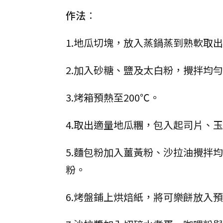
作法︰
1.地瓜切塊，放入蒸鍋蒸到熟軟取
2.加入砂糖、鹽及太白粉，攪拌均
3.烤箱預熱至200℃。
4.取出適量地瓜糰，包入起司片、
5.麵包粉加入薑黃粉、沙拉油攪拌
粉。
6.烤盤鋪上烘焙紙，將可樂餅放入預