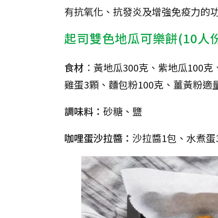
有抗氧化、抗發炎及增強免疫力的
起司雙色地瓜可樂餅(10人份
食材︰
黃地瓜300克、紫地瓜100克
雞蛋3顆、麵包粉100克、薑黃粉適
調味料：
砂糖、鹽
咖哩蛋沙拉醬：
沙拉醬1包、水煮蛋