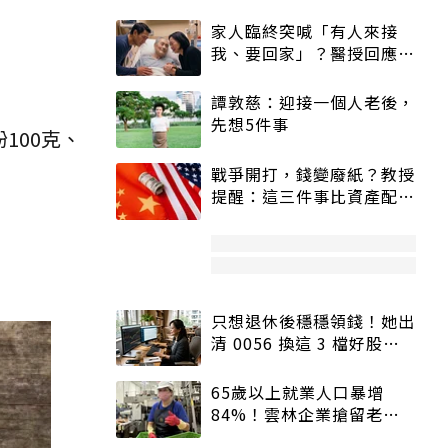
家人臨終突喊「有人來接
我、要回家」？醫授回應方
式快學：避免抱憾終生
譚敦慈：迎接一個人老後，
先想5件事
100克、
戰爭開打，錢變廢紙？教授
提醒：這三件事比資產配置
更重要！
只想退休後穩穩領錢！她出
清 0056 換這 3 檔好股：
股價高點照樣買
65歲以上就業人口暴增
84%！雲林企業搶留老員
工：穩定性高、經驗豐富