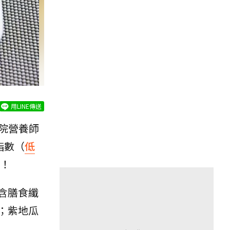
用LINE傳送
院營養師
指數（
低
！
含膳食纖
；紫地瓜