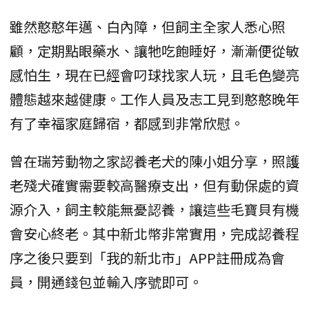
雖然憨憨年邁、白內障，但飼主全家人悉心照
顧，定期點眼藥水、讓牠吃飽睡好，漸漸便從敏
感怕生，現在已經會叼球找家人玩，且毛色變亮
體態越來越健康。工作人員及志工見到憨憨晚年
有了幸福家庭歸宿，都感到非常欣慰。
曾在瑞芳動物之家認養老犬的陳小姐分享，照護
老殘犬確實需要較高醫療支出，但有動保處的資
源介入，飼主較能無憂認養，讓這些毛寶貝有機
會安心終老。其中新北幣非常實用，完成認養程
序之後只要到「我的新北市」APP註冊成為會
員，開通錢包並輸入序號即可。