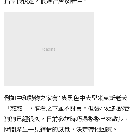
指令很快速，很適合居家陪伴。
例如中和動物之家有1隻黑色中大型米克斯老犬
「憨憨」，乍看之下並不討喜。但張小姐想認養
狗狗已經很久，日前參訪時巧遇憨憨出來散步，
瞬間產生一見鍾情的感覺，決定帶牠回家。