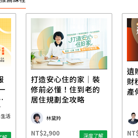
遺
報
打造安心住的家｜裝
財
一
修前必懂！住到老的
產
一
居住規劃全攻略
先
毒生活
林黛羚
NT$2,900
NT$
深度了解
了解