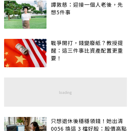
譚敦慈：迎接一個人老後，先
想5件事
戰爭開打，錢變廢紙？教授提
醒：這三件事比資產配置更重
要！
只想退休後穩穩領錢！她出清
0056 換這 3 檔好股：股價高點