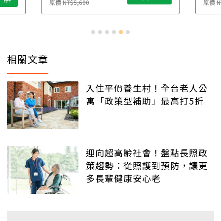
原價
NT$5,600
原價
N
相關文章
入住平價養生村！全台老人公
寓「政策型補助」最高打5折
迎向超高齡社會！盤點長照政
策趨勢：從照護到預防，讓更
多長輩健康安心老