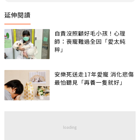
延伸閱讀
自責沒照顧好毛小孩！心理
師：喪寵難過全因「愛太純
粹」
安樂死送走17年愛寵 消化悲傷
最怕聽見「再養一隻就好」