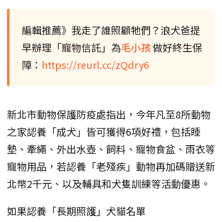
編輯推薦》我走了誰照顧牠們？浪犬爸提
早辦理「寵物信託」為
毛小孩
做好終生保
障：
https://reurl.cc/zQdry6
新北市動物保護防疫處指出，今年凡至8所動物
之家認養「成犬」皆可獲得6項好禮，包括睡
墊、牽繩、外出水壺、飼料、寵物食盆、雨衣等
寵物用品，若認養「老殘疾」動物再加碼贈送新
北幣2千元、以及輔具和犬隻訓練等活動優惠。
如果認養「長期照護」犬貓名單