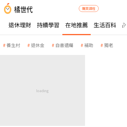
購買課程
退休理財
持續學習
在地推薦
生活百科
養生村
退休金
自書遺囑
補助
獨老