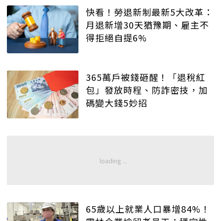
快看！勞退新制最新5大改革：
月退新增30天猶豫期、雇主不
得拒絕自提6%
365萬戶被錢砸醒！「退稅紅
包」發放時程、防詐密技，加
碼變大錢5妙招
65歲以上就業人口暴增84%！