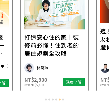
遺
報
打造安心住的家｜裝
財
一
修前必懂！住到老的
產
一
居住規劃全攻略
先
毒生活
林黛羚
NT$2,900
NT$
深度了解
了解
原價
NT$5,600
原價
N