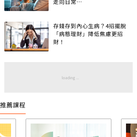
走向日常…
存錢存到內心生病？4招擺脫
「病態理財」降低焦慮更招
財！
推薦課程