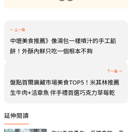
中壢美食推薦》像湯包一樣噴汁的手工餡
餅！外酥內鮮只吃一個根本不夠
盤點首爾廣藏市場美食TOP5！米其林推薦
生牛肉+活章魚 伴手禮首選巧克力草莓乾
延伸閱讀