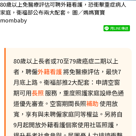
80歲以上免醫療評估可聘外籍看護，恐衝擊重症病人
家庭，衛福部公布兩大配套。 圖／媽媽寶寶
mombaby
用LINE傳送
80歲以上長者或70至79歲癌症二期以上
者，聘僱
外籍看護
將免醫療評估，最快7
月底上路。衛福部推2大配套：申請空窗
期可用
長照
服務，重度照護家庭設綠色通
道優先審查。空窗期間長照
補助
使用放
寬，享有與未聘僱家庭同等權益。另將自
9月起開放外籍看護個案使用社區照護，
提升長者社會參與。民團憂人力排擠衝擊