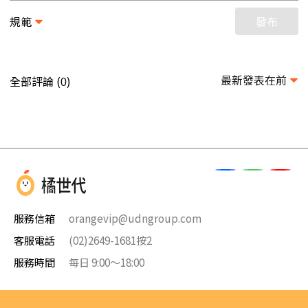
規範
發布
最新發表在前
全部評論 (
)
0
服務信箱
orangevip@udngroup.com
客服電話
(02)2649-1681按2
服務時間
每日 9:00～18:00