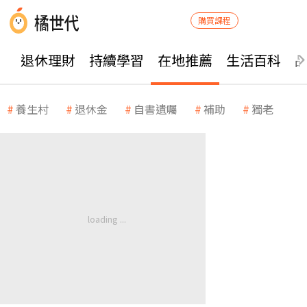
購買課程
退休理財
持續學習
在地推薦
生活百科
養生村
退休金
自書遺囑
補助
獨老