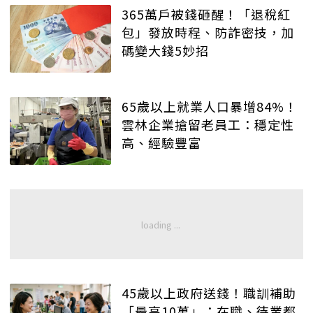
365萬戶被錢砸醒！「退稅紅
包」發放時程、防詐密技，加
碼變大錢5妙招
65歲以上就業人口暴增84%！
雲林企業搶留老員工：穩定性
高、經驗豐富
45歲以上政府送錢！職訓補助
「最高10萬」：在職、待業都