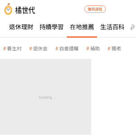
購買課程
退休理財
持續學習
在地推薦
生活百科
養生村
退休金
自書遺囑
補助
獨老