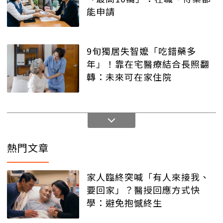
能申請
9旬獨居失智嬤「吃錯藥多
年」！靠在宅醫療結合長照翻
轉：未來可在家住院
熱門文章
家人臨終突喊「有人來接我、
要回家」？醫授回應方式快
學：避免抱憾終生