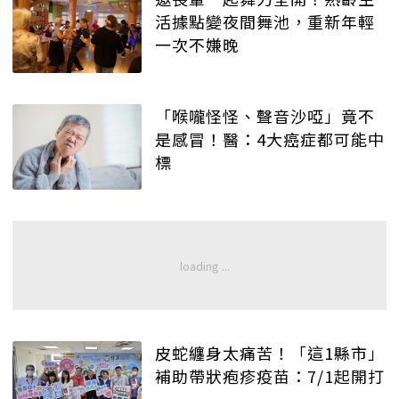
活據點變夜間舞池，重新年輕
一次不嫌晚
「喉嚨怪怪、聲音沙啞」竟不
是感冒！醫：4大癌症都可能中
標
皮蛇纏身太痛苦！「這1縣市」
補助帶狀疱疹疫苗：7/1起開打