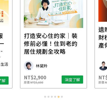
遺
報
打造安心住的家｜裝
財
一
修前必懂！住到老的
產
一
居住規劃全攻略
先
毒生活
林黛羚
NT$2,900
NT$
深度了解
了解
原價
NT$5,600
原價
N