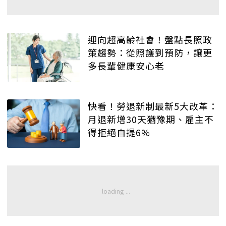
迎向超高齡社會！盤點長照政
策趨勢：從照護到預防，讓更
多長輩健康安心老
快看！勞退新制最新5大改革：
月退新增30天猶豫期、雇主不
得拒絕自提6%