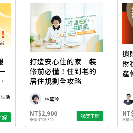
遺
報
打造安心住的家｜裝
財
一
修前必懂！住到老的
產
一
居住規劃全攻略
先
毒生活
林黛羚
NT$2,900
NT$
深度了解
了解
原價
NT$5,600
原價
N