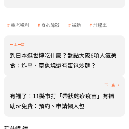
養老福利
身心障礙
補助
計程車
到日本逛世博吃什麼？盤點大阪6項人氣美
食：炸串、章魚燒還有蛋包炒麵？
有福了！11縣市打「帶狀皰疹疫苗」有補
助or免費：預約、申請懶人包
延伸閱讀