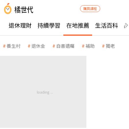
購買課程
退休理財
持續學習
在地推薦
生活百科
養生村
退休金
自書遺囑
補助
獨老