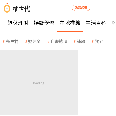
購買課程
退休理財
持續學習
在地推薦
生活百科
養生村
退休金
自書遺囑
補助
獨老