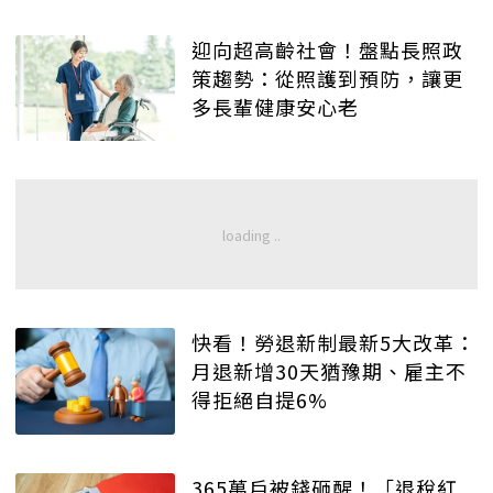
迎向超高齡社會！盤點長照政
策趨勢：從照護到預防，讓更
多長輩健康安心老
快看！勞退新制最新5大改革：
月退新增30天猶豫期、雇主不
得拒絕自提6%
365萬戶被錢砸醒！「退稅紅