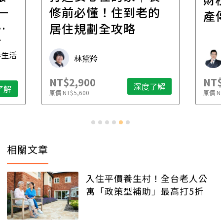
一
修前必懂！住到老的
產
一
居住規劃全攻略
先
毒生活
林黛羚
NT$2,900
NT$
深度了解
了解
原價
NT$5,600
原價
N
相關文章
入住平價養生村！全台老人公
寓「政策型補助」最高打5折