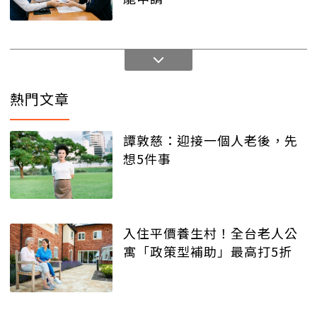
熱門文章
譚敦慈：迎接一個人老後，先
想5件事
入住平價養生村！全台老人公
寓「政策型補助」最高打5折