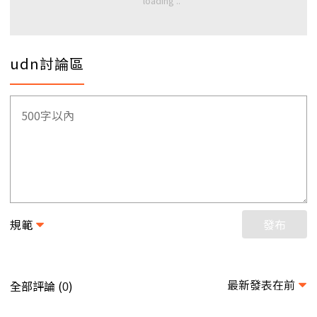
udn討論區
規範
發布
最新發表在前
全部評論 (
)
0