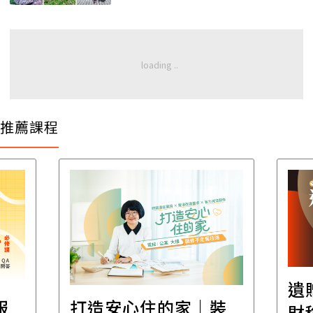
推薦課程
遺
報
打造安心住的家｜裝
財