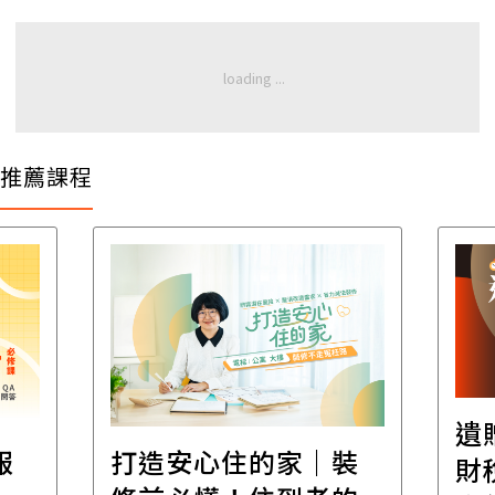
推薦課程
遺
報
打造安心住的家｜裝
財