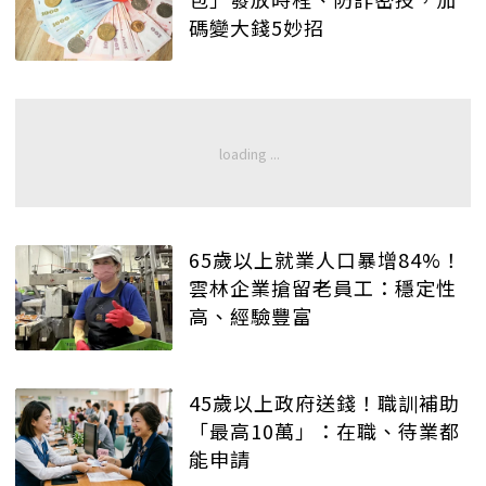
碼變大錢5妙招
65歲以上就業人口暴增84%！
雲林企業搶留老員工：穩定性
高、經驗豐富
45歲以上政府送錢！職訓補助
「最高10萬」：在職、待業都
能申請