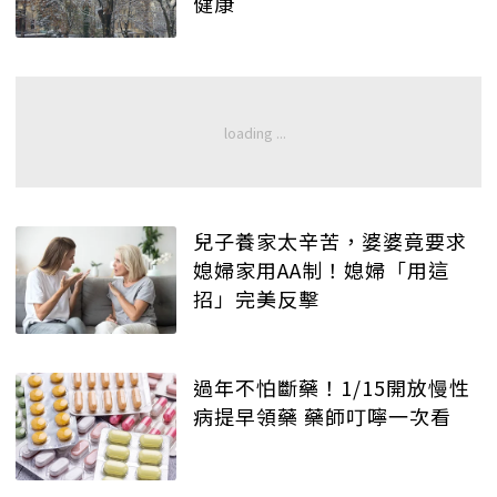
健康
兒子養家太辛苦，婆婆竟要求
媳婦家用AA制！媳婦「用這
招」完美反擊
過年不怕斷藥！1/15開放慢性
病提早領藥 藥師叮嚀一次看