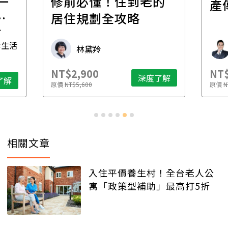
一
修前必懂！住到老的
產
一
居住規劃全攻略
先
毒生活
林黛羚
NT$2,900
NT$
深度了解
了解
原價
NT$5,600
原價
N
相關文章
入住平價養生村！全台老人公
寓「政策型補助」最高打5折