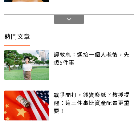
熱門文章
譚敦慈：迎接一個人老後，先
想5件事
戰爭開打，錢變廢紙？教授提
醒：這三件事比資產配置更重
要！