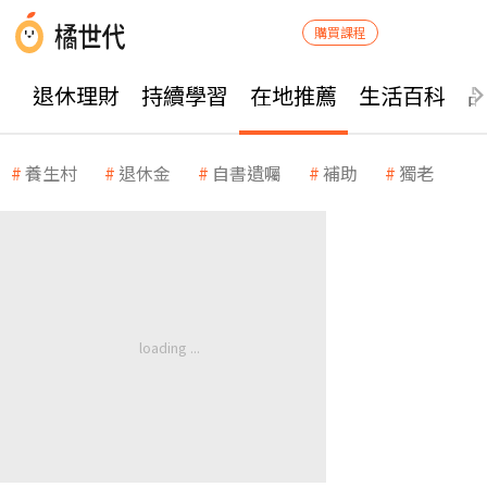
購買課程
退休理財
持續學習
在地推薦
生活百科
養生村
退休金
自書遺囑
補助
獨老