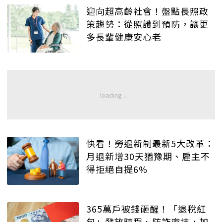
迎向超高齡社會！盤點長照政
策趨勢：從照護到預防，讓更
多長輩健康安心老
快看！勞退新制最新5大改革：
月退新增30天猶豫期、雇主不
得拒絕自提6%
365萬戶被錢砸醒！「退稅紅
包」發放時程、防詐密技，加