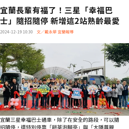
宜蘭長輩有福了！三星「幸福巴
士」隨招隨停 新增這2站熟齡最愛
2024-12-19 10:30
文／戴永華 宜蘭報導
宜蘭三星幸福巴士通車，除了在安全的路段，可以隨
招隨停，還特別停靠「耕莘泡腳亭」與「大隱尊親