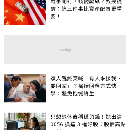
戰爭開打，錢變廢紙？教授提
醒：這三件事比資產配置更重
要！
家人臨終突喊「有人來接我、
要回家」？醫授回應方式快
學：避免抱憾終生
只想退休後穩穩領錢！她出清
0056 換這 3 檔好股：股價高點