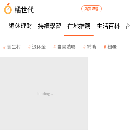
購買課程
退休理財
持續學習
在地推薦
生活百科
養生村
退休金
自書遺囑
補助
獨老