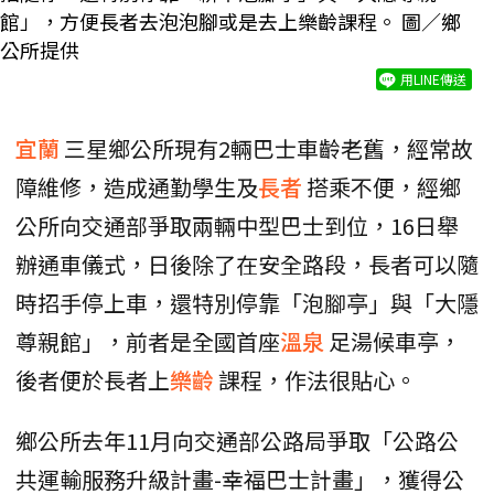
館」，方便長者去泡泡腳或是去上樂齡課程。 圖／鄉
公所提供
用LINE傳送
宜蘭
三星鄉公所現有2輛巴士車齡老舊，經常故
障維修，造成通勤學生及
長者
搭乘不便，經鄉
公所向交通部爭取兩輛中型巴士到位，16日舉
辦通車儀式，日後除了在安全路段，長者可以隨
時招手停上車，還特別停靠「泡腳亭」與「大隱
尊親館」，前者是全國首座
溫泉
足湯候車亭，
後者便於長者上
樂齡
課程，作法很貼心。
鄉公所去年11月向交通部公路局爭取「公路公
共運輸服務升級計畫-幸福巴士計畫」，獲得公