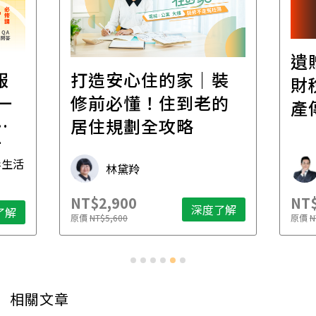
遺
報
打造安心住的家｜裝
財
一
修前必懂！住到老的
產
一
居住規劃全攻略
先
毒生活
林黛羚
NT$2,900
NT$
深度了解
了解
原價
NT$5,600
原價
N
相關文章