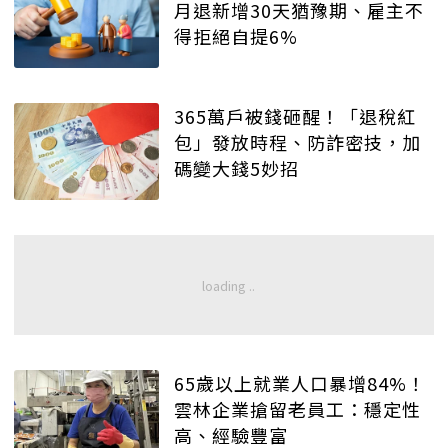
月退新增30天猶豫期、雇主不
得拒絕自提6%
365萬戶被錢砸醒！「退稅紅
包」發放時程、防詐密技，加
碼變大錢5妙招
65歲以上就業人口暴增84%！
雲林企業搶留老員工：穩定性
高、經驗豐富