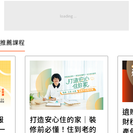
推薦課程
遺
報
打造安心住的家｜裝
財
一
修前必懂！住到老的
產