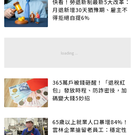
快看！勞退新制最新5大改革：
月退新增30天猶豫期、雇主不
得拒絕自提6%
365萬戶被錢砸醒！「退稅紅
包」發放時程、防詐密技，加
碼變大錢5妙招
65歲以上就業人口暴增84%！
雲林企業搶留老員工：穩定性