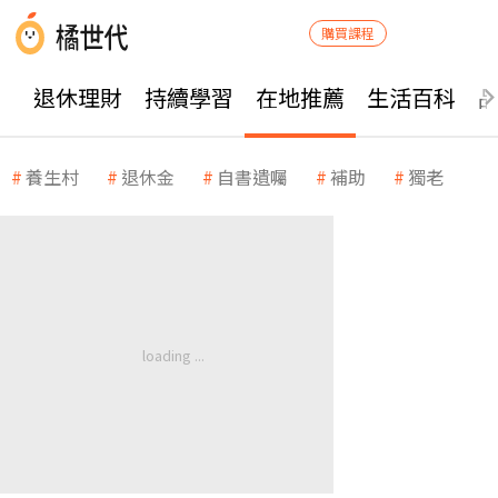
購買課程
退休理財
持續學習
在地推薦
生活百科
養生村
退休金
自書遺囑
補助
獨老