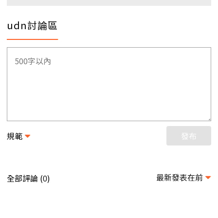
udn討論區
規範
發布
最新發表在前
全部評論 (
)
0