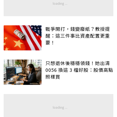
戰爭開打，錢變廢紙？教授提
醒：這三件事比資產配置更重
要！
只想退休後穩穩領錢！她出清
0056 換這 3 檔好股：股價高點
照樣買