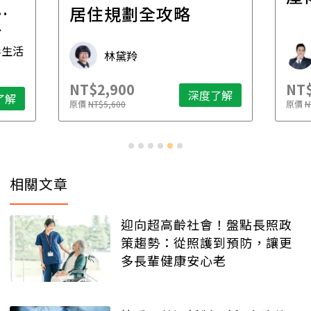
一
居住規劃全攻略
先
毒生活
林黛羚
NT$2,900
NT$
深度了解
了解
原價
NT$5,600
原價
N
相關文章
迎向超高齡社會！盤點長照政
策趨勢：從照護到預防，讓更
多長輩健康安心老