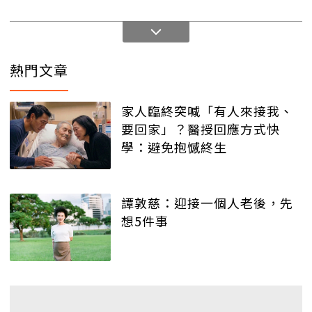
熱門文章
家人臨終突喊「有人來接我、
要回家」？醫授回應方式快
學：避免抱憾終生
譚敦慈：迎接一個人老後，先
想5件事