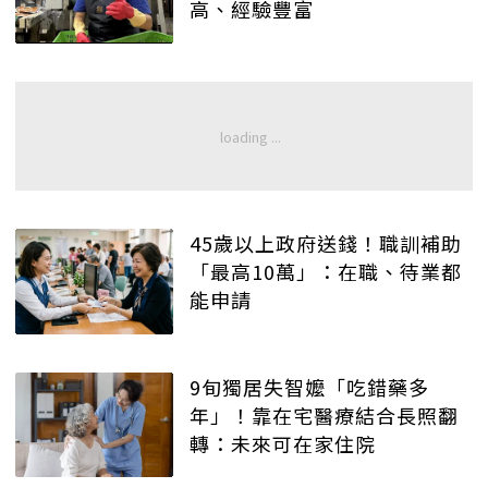
高、經驗豐富
45歲以上政府送錢！職訓補助
「最高10萬」：在職、待業都
能申請
9旬獨居失智嬤「吃錯藥多
年」！靠在宅醫療結合長照翻
轉：未來可在家住院