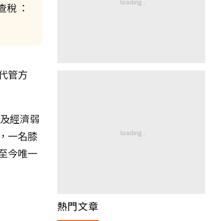
查稅 ：
代管方
及經濟弱
，一名膝
至今唯一
熱門文章