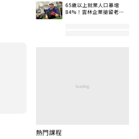
65歲以上就業人口暴增
84%！雲林企業搶留老員
工：穩定性高、經驗豐富
熱門課程