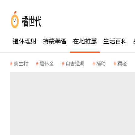
退休理財
持續學習
在地推薦
生活百科
養生村
退休金
自書遺囑
補助
獨老