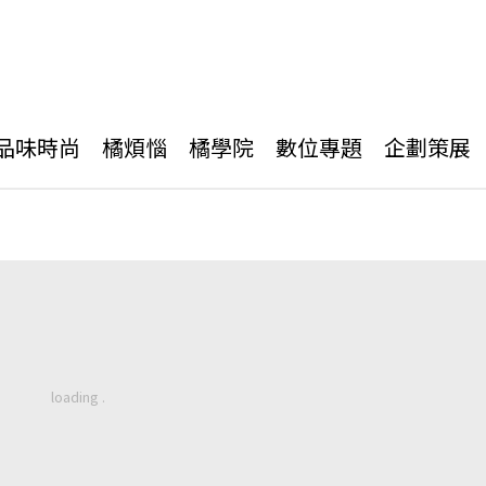
品味時尚
橘煩惱
橘學院
數位專題
企劃策展