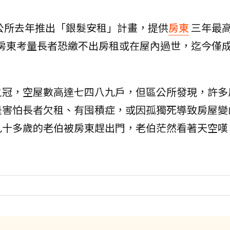
公所去年推出「銀髮安租」計畫，提供
房東
三年最
房東考量長者恐繳不出房租或在屋內過世，迄今僅
之冠，空屋數高達七四八九戶，但區公所發現，許多
是害怕長者欠租、有囤積症，或因孤獨死導致房屋變
九十多歲的老伯被房東趕出門，老伯茫然看著天空嘆
。