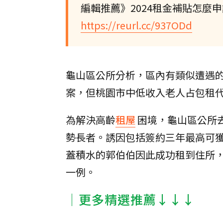
編輯推薦》2024租金補貼怎麼
https://reurl.cc/937ODd
龜山區公所分析，區內有類似遭遇
案，但桃園市中低收入老人占包租
為解決高齡
租屋
困境，龜山區公所
勢長者。誘因包括簽約三年最高可
蓋積水的郭伯伯因此成功租到住所
一例。
│更多精選推薦↓↓↓