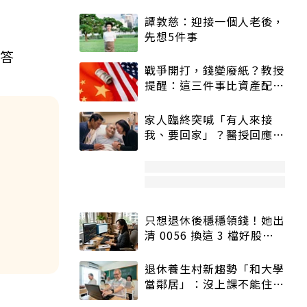
譚敦慈：迎接一個人老後，
先想5件事
解答
戰爭開打，錢變廢紙？教授
提醒：這三件事比資產配置
更重要！
家人臨終突喊「有人來接
我、要回家」？醫授回應方
式快學：避免抱憾終生
只想退休後穩穩領錢！她出
清 0056 換這 3 檔好股：
股價高點照樣買
退休養生村新趨勢「和大學
當鄰居」：沒上課不能住、
宿舍變養老房