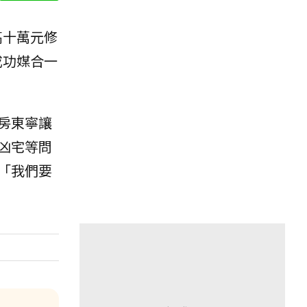
高十萬元修
成功媒合一
房東寧讓
凶宅等問
「我們要