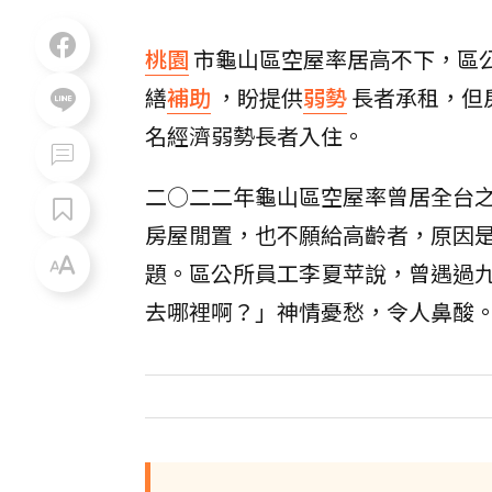
桃園
市龜山區空屋率居高不下，區
繕
補助
，盼提供
弱勢
長者承租，但
名經濟弱勢長者入住。
二○二二年龜山區空屋率曾居全台
房屋閒置，也不願給高齡者，原因
題。區公所員工李夏苹說，曾遇過
去哪裡啊？」神情憂愁，令人鼻酸