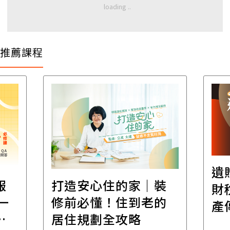
推薦課程
遺
報
打造安心住的家｜裝
財
一
修前必懂！住到老的
產
一
居住規劃全攻略