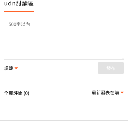
udn討論區
規範
發布
最新發表在前
全部評論 (
)
0