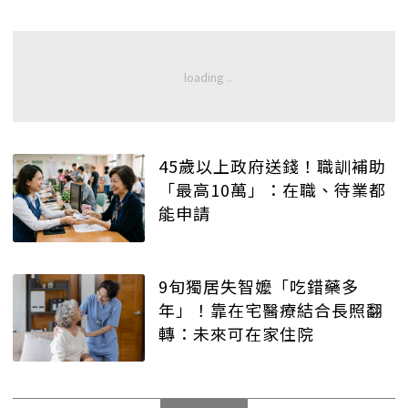
45歲以上政府送錢！職訓補助
「最高10萬」：在職、待業都
能申請
9旬獨居失智嬤「吃錯藥多
年」！靠在宅醫療結合長照翻
轉：未來可在家住院