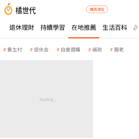
購買課程
退休理財
持續學習
在地推薦
生活百科
養生村
退休金
自書遺囑
補助
獨老