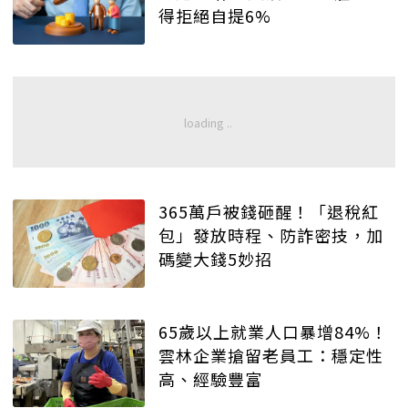
得拒絕自提6%
365萬戶被錢砸醒！「退稅紅
包」發放時程、防詐密技，加
碼變大錢5妙招
65歲以上就業人口暴增84%！
雲林企業搶留老員工：穩定性
高、經驗豐富