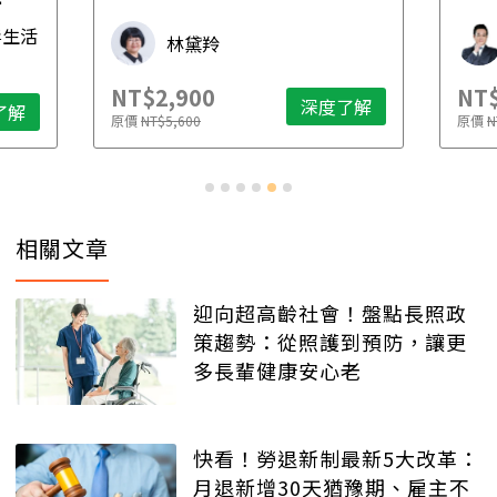
先
毒生活
林黛羚
NT$2,900
NT$
深度了解
了解
原價
NT$5,600
原價
N
相關文章
迎向超高齡社會！盤點長照政
策趨勢：從照護到預防，讓更
多長輩健康安心老
快看！勞退新制最新5大改革：
月退新增30天猶豫期、雇主不