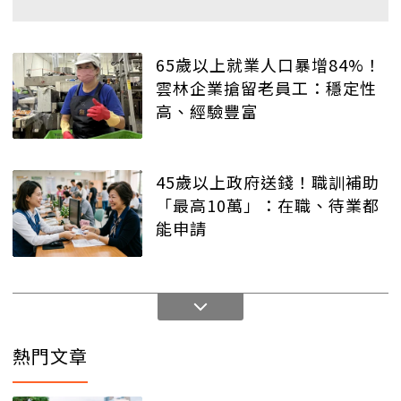
65歲以上就業人口暴增84%！
雲林企業搶留老員工：穩定性
高、經驗豐富
45歲以上政府送錢！職訓補助
「最高10萬」：在職、待業都
能申請
熱門文章