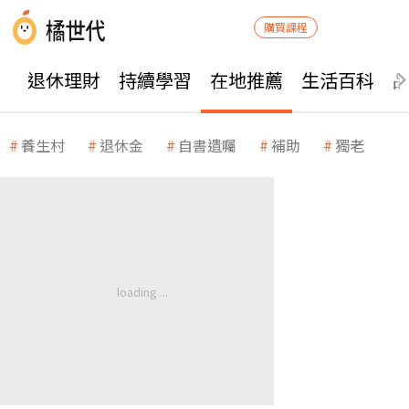
購買課程
退休理財
持續學習
在地推薦
生活百科
養生村
退休金
自書遺囑
補助
獨老