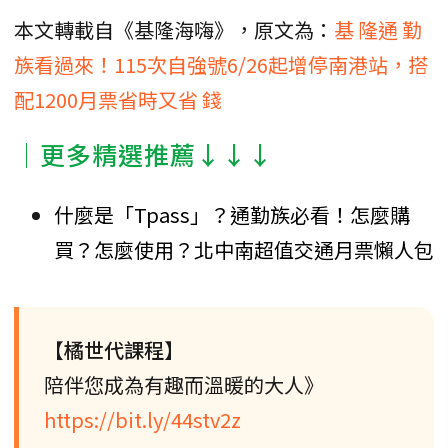
本文轉載自《基隆海嗨》，原文為：
基 隆通 勤
族看過來！115次自強號6/26起增停南港站，搭
配1200月票省時又省 錢
│更多精選推薦↓↓↓
什麼是「Tpass」？通勤族必看！怎麼購
買？怎麼使用？北中南超值交通月票懶人包
【橘世代課程】
陪伴您成為有趣而溫暖的大人》
https://bit.ly/44stv2z