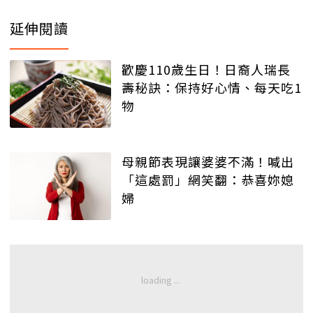
延伸閱讀
歡慶110歲生日！日裔人瑞長
壽秘訣：保持好心情、每天吃1
物
母親節表現讓婆婆不滿！喊出
「這處罰」網笑翻：恭喜妳媳
婦