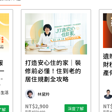
遺
報
打造安心住的家｜裝
財
一
修前必懂！住到老的
產
一
居住規劃全攻略
先
毒生活
林黛羚
NT$2,900
NT$
深度了解
了解
原價
NT$5,600
原價
N