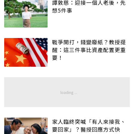
譚敦慈：迎接一個人老後，先
想5件事
戰爭開打，錢變廢紙？教授提
醒：這三件事比資產配置更重
要！
家人臨終突喊「有人來接我、
要回家」？醫授回應方式快