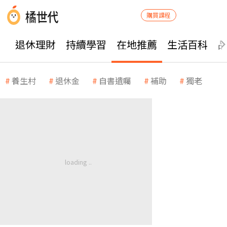
購買課程
退休理財
持續學習
在地推薦
生活百科
養生村
退休金
自書遺囑
補助
獨老