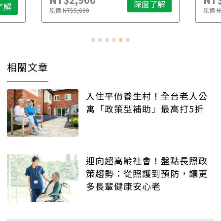
深度了解
了解
原價
NT$5,600
原價
N
相關文章
入住平價養生村！全台老人公
寓「政策型補助」最高打5折
迎向超高齡社會！盤點長照政
策趨勢：從照護到預防，讓更
多長輩健康安心老