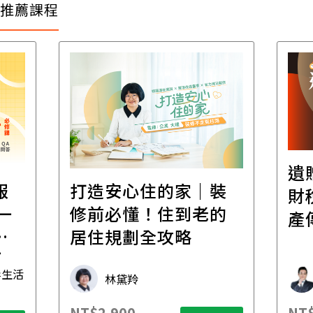
推薦課程
遺
報
打造安心住的家｜裝
財
一
修前必懂！住到老的
產
一
居住規劃全攻略
先
毒生活
林黛羚
NT$2,900
NT$