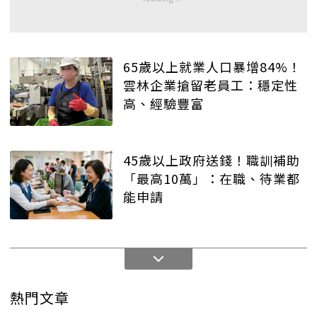
65歲以上就業人口暴增84%！
雲林企業搶留老員工：穩定性
高、經驗豐富
45歲以上政府送錢！職訓補助
「最高10萬」：在職、待業都
能申請
熱門文章