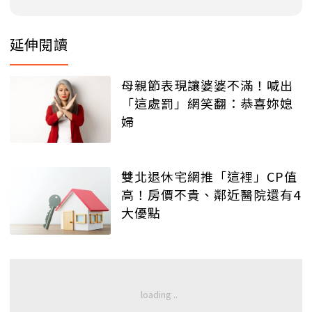
延伸閱讀
母親節表現讓婆婆不滿！喊出
「這處罰」網笑翻：恭喜妳媳
婦
雙北退休宅網推「這裡」CP值
高！房價不貴、鄰近醫院還有4
大優點