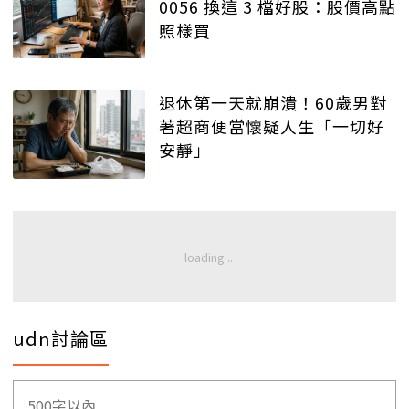
0056 換這 3 檔好股：股價高點
照樣買
退休第一天就崩潰！60歲男對
著超商便當懷疑人生「一切好
安靜」
udn討論區