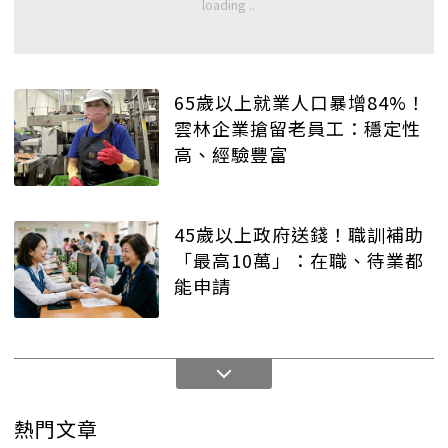
65歲以上就業人口暴增84%！
雲林企業搶留老員工：穩定性
高、經驗豐富
45歲以上政府送錢！職訓補助
「最高10萬」：在職、待業都
能申請
熱門文章