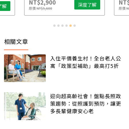
NT$2,900
NT$
深度了解
了解
原價
NT$5,600
原價
N
相關文章
入住平價養生村！全台老人公
寓「政策型補助」最高打5折
迎向超高齡社會！盤點長照政
策趨勢：從照護到預防，讓更
多長輩健康安心老