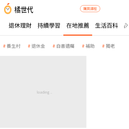
購買課程
退休理財
持續學習
在地推薦
生活百科
養生村
退休金
自書遺囑
補助
獨老