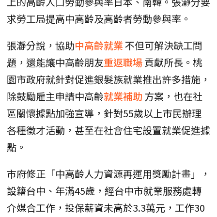
上的高齡人口勞動參與率日本、南韓。張瀞分要
求勞工局提高中高齡及高齡者勞動參與率。
張瀞分說，協助
中高齡就業
不但可解決缺工問
題，還能讓中高齡朋友
重返職場
貢獻所長。桃
園市政府就針對促進銀髮族就業推出許多措施，
除鼓勵雇主申請中高齡
就業補助
方案，也在社
區關懷據點加強宣導，針對55歲以上市民辦理
各種徵才活動，甚至在社會住宅設置就業促進據
點。
市府修正「中高齡人力資源再運用獎勵計畫」，
設籍台中、年滿45歲，經台中市就業服務處轉
介媒合工作，投保薪資未高於3.3萬元，工作30