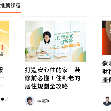
推薦課程
遺
報
打造安心住的家｜裝
財
一
修前必懂！住到老的
產
一
居住規劃全攻略
先
毒生活
林黛羚