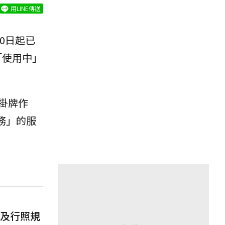
用LINE傳送
30日起已
「使用中」
掛牌作
服務」的服
牌及行照規