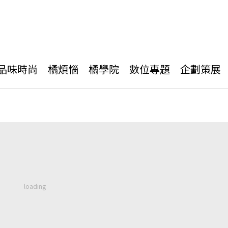
品味時尚
橘煩惱
橘學院
數位專題
企劃策展