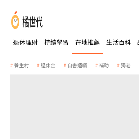
退休理財
持續學習
在地推薦
生活百科
養生村
退休金
自書遺囑
補助
獨老