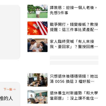
譚敦慈：迎接一個人老後，
先想5件事
戰爭開打，錢變廢紙？教授
提醒：這三件事比資產配置
更重要！
家人臨終突喊「有人來接
我、要回家」？醫授回應方
式快學：避免抱憾終生
只想退休後穩穩領錢！她出
清 0056 換這 3 檔好股：
股價高點照樣買
退休養生村新趨勢「和大學
最推的人
當鄰居」：沒上課不能住、
宿舍變養老房