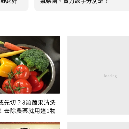
視野超好
氣樂團、實力歌手分別是？
或先切？8類蔬果清洗
！去除農藥就用這1物