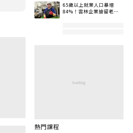
65歲以上就業人口暴增
84%！雲林企業搶留老員
工：穩定性高、經驗豐富
熱門課程