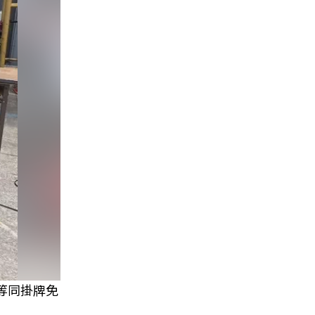
等同掛牌免