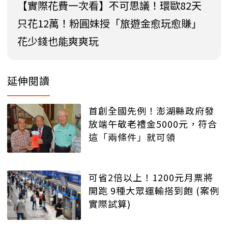
【實際花費一次看】不可思議！環歐82天
只花12萬！粉圓妹授「旅遊金愈玩愈賺」
花少錢也能爽爽玩
延伸閱讀
首創全國先例！澎湖縣政府發
放端午敬老禮金5000元，符合
這「兩條件」就可領
可省2倍以上！1200元月票將
開跑 9種大眾運輸搭到飽 (案例
實際試算)