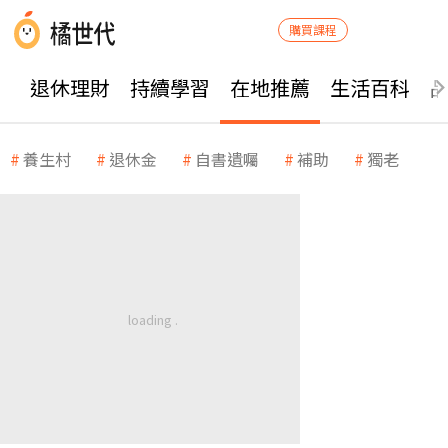
購買課程
退休理財
持續學習
在地推薦
生活百科
養生村
退休金
自書遺囑
補助
獨老