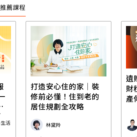
推薦課程
遺
報
打造安心住的家｜裝
財
一
修前必懂！住到老的
產
一
居住規劃全攻略
先
毒生活
林黛羚