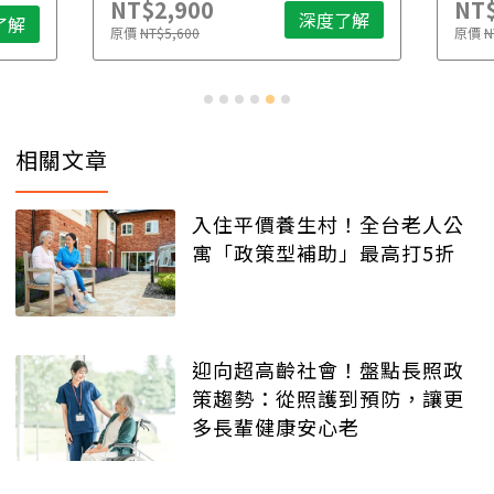
NT$2,900
NT$
深度了解
了解
原價
NT$5,600
原價
N
相關文章
入住平價養生村！全台老人公
寓「政策型補助」最高打5折
迎向超高齡社會！盤點長照政
策趨勢：從照護到預防，讓更
多長輩健康安心老