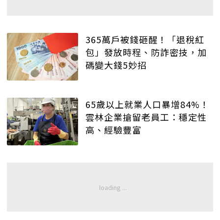
365萬戶被錢砸醒！「退稅紅
包」發放時程、防詐密技，加
碼變大錢5妙招
65歲以上就業人口暴增84%！
雲林企業搶留老員工：穩定性
高、經驗豐富