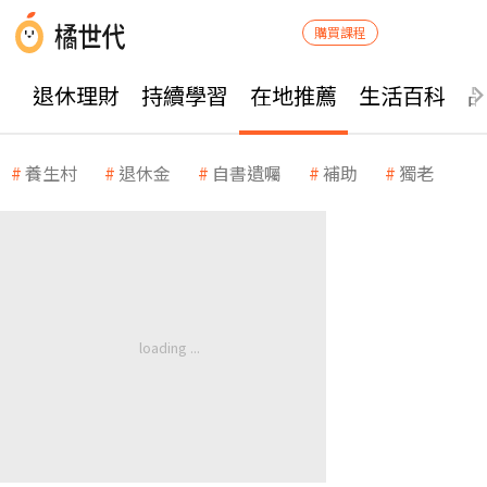
購買課程
退休理財
持續學習
在地推薦
生活百科
養生村
退休金
自書遺囑
補助
獨老