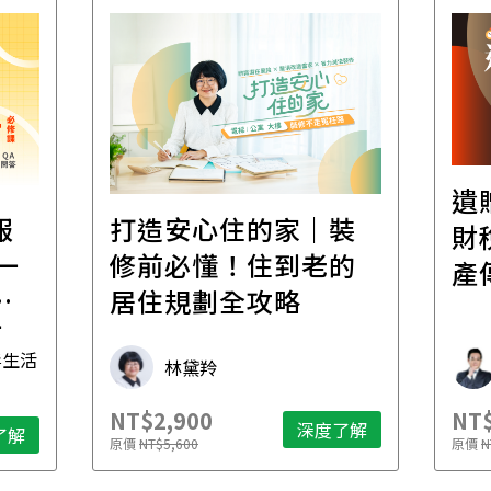
遺
報
打造安心住的家｜裝
財
一
修前必懂！住到老的
產
一
居住規劃全攻略
先
毒生活
林黛羚
NT$2,900
NT$
深度了解
了解
原價
NT$5,600
原價
N