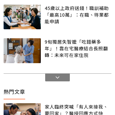
45歲以上政府送錢！職訓補助
「最高10萬」：在職、待業都
能申請
9旬獨居失智嬤「吃錯藥多
年」！靠在宅醫療結合長照翻
轉：未來可在家住院
熱門文章
家人臨終突喊「有人來接我、
要回家」？醫授回應方式快