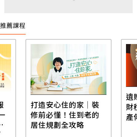
推薦課程
遺
報
打造安心住的家｜裝
財
一
修前必懂！住到老的
產
一
居住規劃全攻略
先