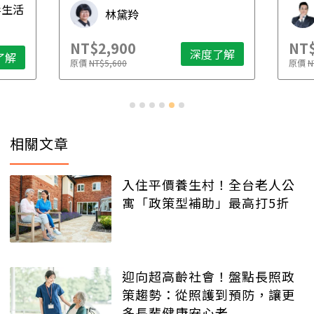
毒生活
林黛羚
NT$2,900
NT$
深度了解
了解
原價
NT$5,600
原價
N
相關文章
入住平價養生村！全台老人公
寓「政策型補助」最高打5折
迎向超高齡社會！盤點長照政
策趨勢：從照護到預防，讓更
多長輩健康安心老