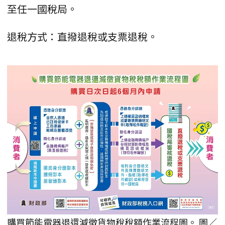
至任一國稅局。
退稅方式：直撥退稅或支票退稅。
購買節能電器退還減徵貨物稅稅額作業流程圖。 圖／