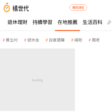
購買課程
退休理財
持續學習
在地推薦
生活百科
養生村
退休金
自書遺囑
補助
獨老