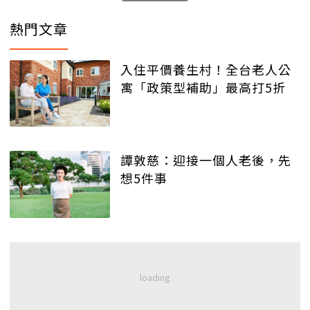
熱門文章
入住平價養生村！全台老人公
寓「政策型補助」最高打5折
譚敦慈：迎接一個人老後，先
想5件事