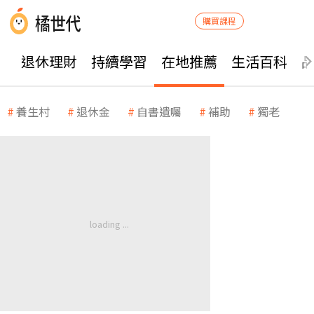
購買課程
退休理財
持續學習
在地推薦
生活百科
養生村
退休金
自書遺囑
補助
獨老