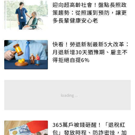
迎向超高齡社會！盤點長照政
策趨勢：從照護到預防，讓更
多長輩健康安心老
快看！勞退新制最新5大改革：
月退新增30天猶豫期、雇主不
得拒絕自提6%
365萬戶被錢砸醒！「退稅紅
包」發放時程、防詐密技，加