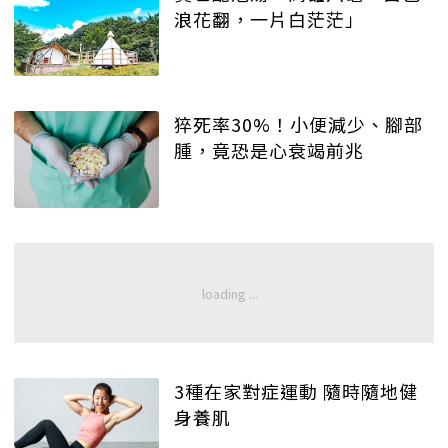
浪花翻，一片白茫茫」
猝死率30%！小便減少、腳部
腫，竟恐是心衰竭前兆
3種在家對症運動 隨時隨地健
身養肌