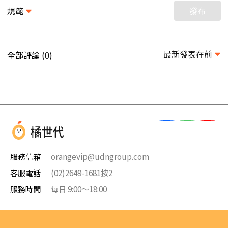
規範
發布
最新發表在前
全部評論 (
)
0
服務信箱
orangevip@udngroup.com
客服電話
(02)2649-1681按2
服務時間
每日 9:00～18:00