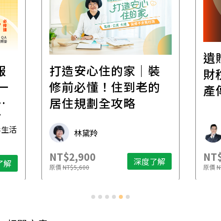
遺
報
打造安心住的家｜裝
財
一
修前必懂！住到老的
產
一
居住規劃全攻略
先
毒生活
林黛羚
NT$2,900
NT$
深度了解
了解
原價
NT$5,600
原價
N