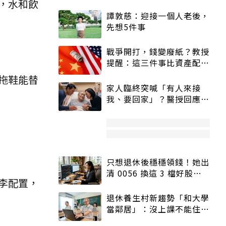
，水和飲
譚敦慈：迎接一個人老後，
先想5件事
戰爭開打，錢變廢紙？教授
提醒：這三件事比資產配置
更重要！
拖鞋能替
家人臨終突喊「有人來接
我、要回家」？醫授回應方
式快學：避免抱憾終生
只想退休後穩穩領錢！她出
清 0056 換這 3 檔好股：
李配置，
股價高點照樣買
退休養生村新趨勢「和大學
當鄰居」：沒上課不能住、
宿舍變養老房