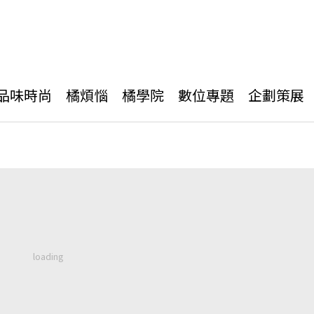
品味時尚
橘煩惱
橘學院
數位專題
企劃策展