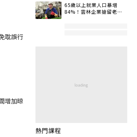
65歲以上就業人口暴增
84%！雲林企業搶留老員
工：穩定性高、經驗豐富
免耽誤行
間增加晾
熱門課程