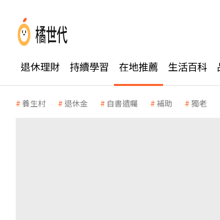
退休理財
持續學習
在地推薦
生活百科
養生村
退休金
自書遺囑
補助
獨老