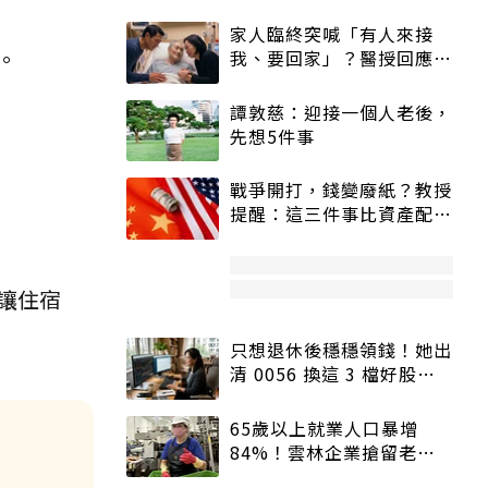
家人臨終突喊「有人來接
。
我、要回家」？醫授回應方
式快學：避免抱憾終生
譚敦慈：迎接一個人老後，
先想5件事
戰爭開打，錢變廢紙？教授
提醒：這三件事比資產配置
更重要！
讓住宿
只想退休後穩穩領錢！她出
清 0056 換這 3 檔好股：
股價高點照樣買
65歲以上就業人口暴增
84%！雲林企業搶留老員
工：穩定性高、經驗豐富