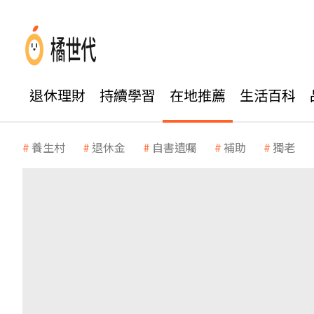
退休理財
持續學習
在地推薦
生活百科
養生村
退休金
自書遺囑
補助
獨老