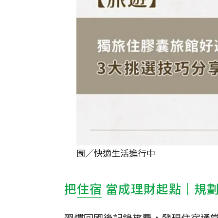
圖／快適生活進行中
把
住宿
當成理財起點｜規
習慣回國後記錄旅費，發現住宿通常佔