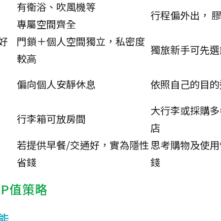
有衛浴、吹風機等
行程偏外出， 
專屬空間齊全
好
門鎖＋個人空間獨立，私密度
獨旅新手可先選
較高
偏向個人安靜休息
依照自己的目的
大行李或採購多
行李箱可放房間
店
若提供早餐/交通好，實為隱性
思考購物及使用
省錢
錢
P值策略
能