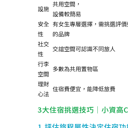
共用空間，
設施
設備較簡易
安全
有女生專層選擇，需挑選評價
性
的品牌
社交
交誼空間可認識不同旅人
性
行李
多數為共用置物區
空間
理財
住宿費便宜，能降低旅費
心法
3大住宿挑選技巧｜小資高C
1.評估旅程屬性決定住宿功