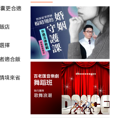
膠囊更合適
飯店
選擇
者適合飯
情境來省