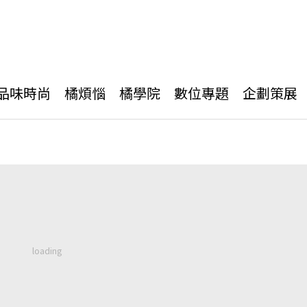
品味時尚
橘煩惱
橘學院
數位專題
企劃策展